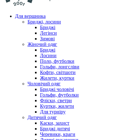
Для вершника
Бриджі, лосини
Бриджі
Легінси
Зимові
Жіночий одяг
Бриджі
Лосини
Поло, футболки
Гольфи, лонгсліви
Кофти, світшоти
Жилети, куртки
Чоловічий одяг
Бриджі чоловічі
Гольфи, футболки
Фліски, светри
Куртки, жилети
Для турніру
Дитячий одяг
Каски, захист
Бриджі дитячі
Черевики, краги
Дитячі рукавички