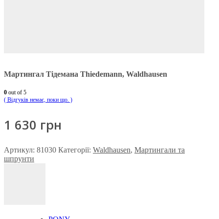
Мартингал Тідемана Thiedemann, Waldhausen
0
out of 5
( Відгуків немає, поки що. )
1 630
грн
Артикул:
81030
Категорії:
Waldhausen
,
Мартингали та
шпрунти