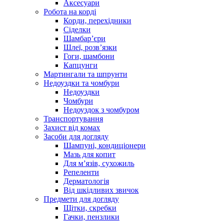
Аксесуари
Робота на корді
Корди, перехідники
Сіделки
Шамбар’єри
Шлеї, розв’язки
Гоги, шамбони
Капцунги
Мартингали та шпрунти
Недоуздки та чомбури
Недоуздки
Чомбури
Недоуздок з чомбуром
Транспортування
Захист від комах
Засоби для догляду
Шампуні, кондиціонери
Мазь для копит
Для м’язів, сухожиль
Репеленти
Дерматологія
Від шкідливих звичок
Предмети для догляду
Щітки, скребки
Гачки, пензлики