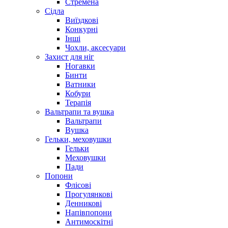
Стремена
Сідла
Виїздкові
Конкурні
Інші
Чохли, аксесуари
Захист для ніг
Ногавки
Бинти
Ватники
Кобури
Терапія
Вальтрапи та вушка
Вальтрапи
Вушка
Гельки, меховушки
Гельки
Меховушки
Пади
Попони
Флісові
Прогулянкові
Денникові
Напівпопони
Антимоскітні