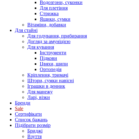
Водозгони, суконки
Для плетіння
Стрижка
Ящики, сумки
Вітаміни, добавки
Для стайні
Для годування, прибирання
Догляд за амуніцією
Для кування
Інструменти
Підкови
Цвяхи, шипи
Ортопедія
Кріплення, тримачі
Штори, сумки навісні
Іграшки в денник
Для манежу
Ларі, візки
Бренди
Sale
Сертифікати
Список бажань
Підібрати розмір
Бриджі
Взуття