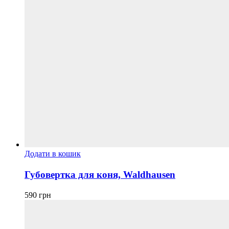
Додати в кошик
Губовертка для коня, Waldhausen
590
грн