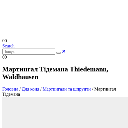
0
0
Search
0
0
Мартингал Тідемана Thiedemann,
Waldhausen
Головна
/
Для коня
/
Мартингали та шпрунти
/
Мартингал
Тідемана