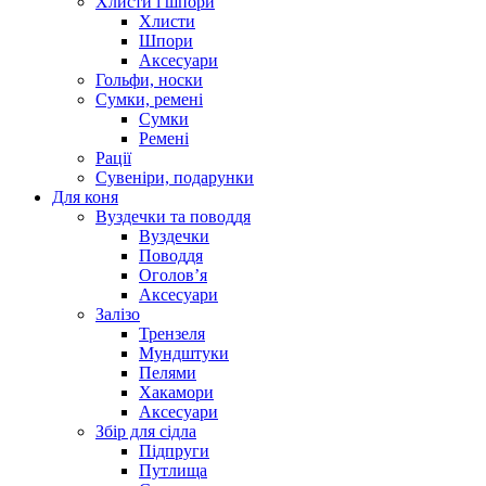
Хлисти і шпори
Хлисти
Шпори
Аксесуари
Гольфи, носки
Сумки, ремені
Сумки
Ремені
Рації
Сувеніри, подарунки
Для коня
Вуздечки та поводдя
Вуздечки
Поводдя
Оголов’я
Аксесуари
Залізо
Трензеля
Мундштуки
Пелями
Хакамори
Аксесуари
Збір для сідла
Підпруги
Путлища