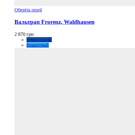
Цей
Оберіть опції
товар
має
Вальтрап Frorenz, Waldhausen
кілька
варіантів.
2 870
грн
Параметри
темно-синій
можна
блакитний
вибрати
на
сторінці
товару