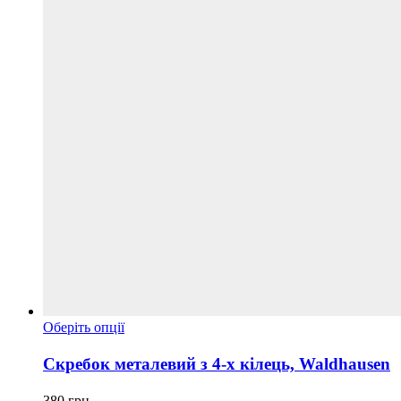
Цей
Оберіть опції
товар
має
Скребок металевий з 4-х кілець, Waldhausen
кілька
варіантів.
380
грн