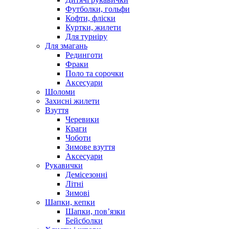
Футболки, гольфи
Кофти, фліски
Куртки, жилети
Для турніру
Для змагань
Рединготи
Фраки
Поло та сорочки
Аксесуари
Шоломи
Захисні жилети
Взуття
Черевики
Краги
Чоботи
Зимове взуття
Аксесуари
Рукавички
Демісезонні
Літні
Зимові
Шапки, кепки
Шапки, пов’язки
Бейсболки