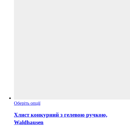
Цей
Оберіть опції
товар
має
Хлист конкурний з гелевою ручкою,
кілька
Waldhausen
варіантів.
Параметри