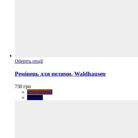
Цей
Оберіть опції
товар
має
Ремінець для пелями, Waldhausen
кілька
варіантів.
730
грн
Параметри
коричневий
можна
чорний
вибрати
на
сторінці
товару