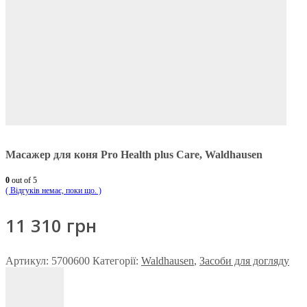
Масажер для коня Pro Health plus Care, Waldhausen
0
out of 5
( Відгуків немає, поки що. )
11 310
грн
Артикул:
5700600
Категорії:
Waldhausen
,
Засоби для догляду