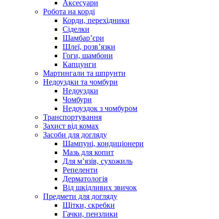
Аксесуари
Робота на корді
Корди, перехідники
Сіделки
Шамбар’єри
Шлеї, розв’язки
Гоги, шамбони
Капцунги
Мартингали та шпрунти
Недоуздки та чомбури
Недоуздки
Чомбури
Недоуздок з чомбуром
Транспортування
Захист від комах
Засоби для догляду
Шампуні, кондиціонери
Мазь для копит
Для м’язів, сухожиль
Репеленти
Дерматологія
Від шкідливих звичок
Предмети для догляду
Щітки, скребки
Гачки, пензлики