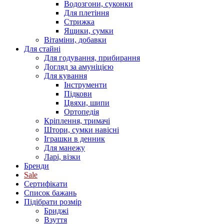
Водозгони, суконки
Для плетіння
Стрижка
Ящики, сумки
Вітаміни, добавки
Для стайні
Для годування, прибирання
Догляд за амуніцією
Для кування
Інструменти
Підкови
Цвяхи, шипи
Ортопедія
Кріплення, тримачі
Штори, сумки навісні
Іграшки в денник
Для манежу
Ларі, візки
Бренди
Sale
Сертифікати
Список бажань
Підібрати розмір
Бриджі
Взуття