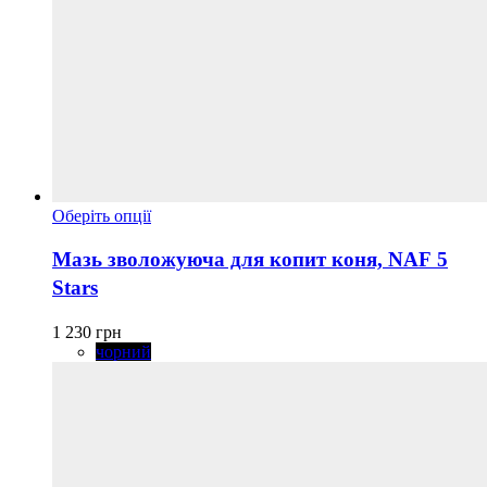
Цей
Оберіть опції
товар
має
Мазь зволожуюча для копит коня, NAF 5
кілька
Stars
варіантів.
Параметри
можна
1 230
грн
вибрати
чорний
на
сторінці
товару