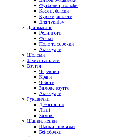
Футболки, гольфи
Кофти, фліски
Куртки, жилети
Для турніру
Для змагань
Рединготи
Фраки
Поло та сорочки
Аксесуари
Шоломи
Захисні жилети
Взуття
Черевики
Краги
Чоботи
Зимове взуття
Аксесуари
Рукавички
Демісезонні
Літні
Зимові
Шапки, кепки
Шапки, пов’язки
Бейсболки