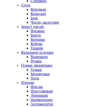
Стремена
Сідла
Виїздкові
Конкурні
Інші
Чохли, аксесуари
Захист для ніг
Ногавки
Бинти
Ватники
Кобури
Терапія
Вальтрапи та вушка
Вальтрапи
Вушка
Гельки, меховушки
Гельки
Меховушки
Пади
Попони
Флісові
Прогулянкові
Денникові
Напівпопони
Антимоскітні