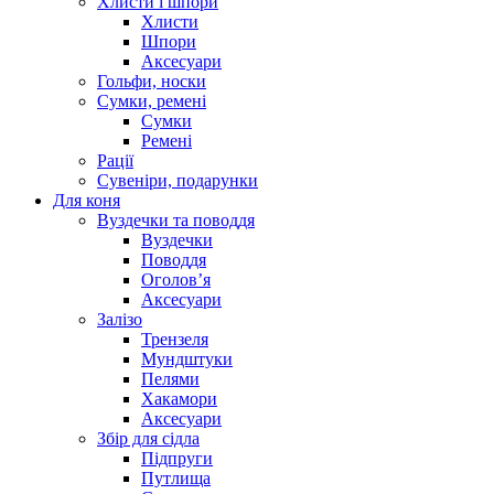
Хлисти і шпори
Хлисти
Шпори
Аксесуари
Гольфи, носки
Сумки, ремені
Сумки
Ремені
Рації
Сувеніри, подарунки
Для коня
Вуздечки та поводдя
Вуздечки
Поводдя
Оголов’я
Аксесуари
Залізо
Трензеля
Мундштуки
Пелями
Хакамори
Аксесуари
Збір для сідла
Підпруги
Путлища