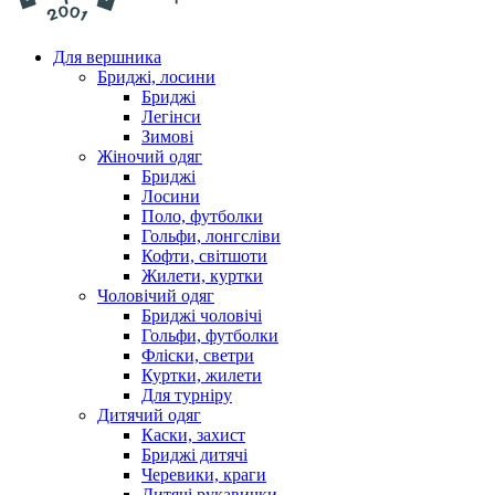
Для вершника
Бриджі, лосини
Бриджі
Легінси
Зимові
Жіночий одяг
Бриджі
Лосини
Поло, футболки
Гольфи, лонгсліви
Кофти, світшоти
Жилети, куртки
Чоловічий одяг
Бриджі чоловічі
Гольфи, футболки
Фліски, светри
Куртки, жилети
Для турніру
Дитячий одяг
Каски, захист
Бриджі дитячі
Черевики, краги
Дитячі рукавички