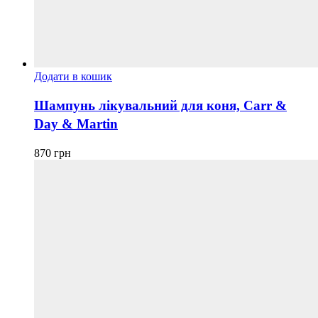
Додати в кошик
Шампунь лікувальний для коня, Carr &
Day & Martin
870
грн