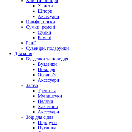
Хлисти і шпори
Хлисти
Шпори
Аксесуари
Гольфи, носки
Сумки, ремені
Сумки
Ремені
Рації
Сувеніри, подарунки
Для коня
Вуздечки та поводдя
Вуздечки
Поводдя
Оголов’я
Аксесуари
Залізо
Трензеля
Мундштуки
Пелями
Хакамори
Аксесуари
Збір для сідла
Підпруги
Путлища