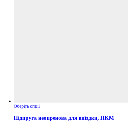
товару
Цей
Оберіть опції
товар
має
Підпруга неопренова для виїздки, HKM
кілька
варіантів.