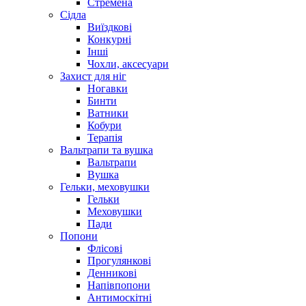
Стремена
Сідла
Виїздкові
Конкурні
Інші
Чохли, аксесуари
Захист для ніг
Ногавки
Бинти
Ватники
Кобури
Терапія
Вальтрапи та вушка
Вальтрапи
Вушка
Гельки, меховушки
Гельки
Меховушки
Пади
Попони
Флісові
Прогулянкові
Денникові
Напівпопони
Антимоскітні