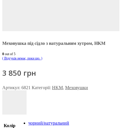
Меховушка під сідло з натуральним хутром, HKM
0
out of 5
( Відгуків немає, поки що. )
3 850
грн
Артикул:
6821
Категорії:
HKM
,
Меховушки
чорний/натуральний
Колір