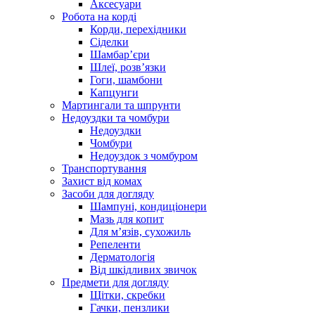
Аксесуари
Робота на корді
Корди, перехідники
Сіделки
Шамбар’єри
Шлеї, розв’язки
Гоги, шамбони
Капцунги
Мартингали та шпрунти
Недоуздки та чомбури
Недоуздки
Чомбури
Недоуздок з чомбуром
Транспортування
Захист від комах
Засоби для догляду
Шампуні, кондиціонери
Мазь для копит
Для м’язів, сухожиль
Репеленти
Дерматологія
Від шкідливих звичок
Предмети для догляду
Щітки, скребки
Гачки, пензлики