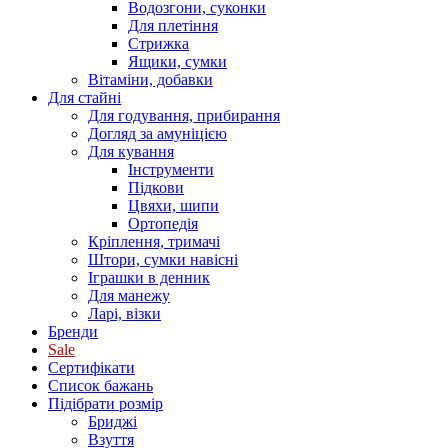
Водозгони, суконки
Для плетіння
Стрижка
Ящики, сумки
Вітаміни, добавки
Для стайні
Для годування, прибирання
Догляд за амуніцією
Для кування
Інструменти
Підкови
Цвяхи, шипи
Ортопедія
Кріплення, тримачі
Штори, сумки навісні
Іграшки в денник
Для манежу
Ларі, візки
Бренди
Sale
Сертифікати
Список бажань
Підібрати розмір
Бриджі
Взуття