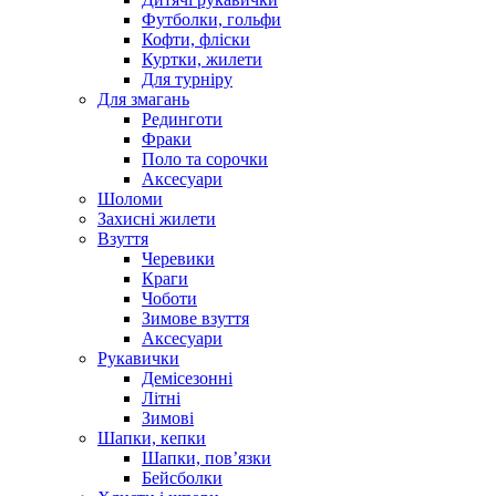
Футболки, гольфи
Кофти, фліски
Куртки, жилети
Для турніру
Для змагань
Рединготи
Фраки
Поло та сорочки
Аксесуари
Шоломи
Захисні жилети
Взуття
Черевики
Краги
Чоботи
Зимове взуття
Аксесуари
Рукавички
Демісезонні
Літні
Зимові
Шапки, кепки
Шапки, пов’язки
Бейсболки