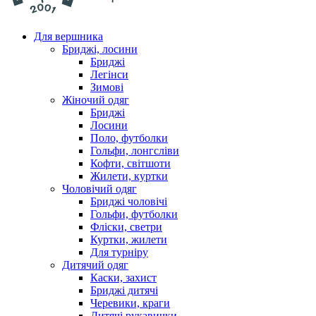
Для вершника
Бриджі, лосини
Бриджі
Легінси
Зимові
Жіночий одяг
Бриджі
Лосини
Поло, футболки
Гольфи, лонгсліви
Кофти, світшоти
Жилети, куртки
Чоловічий одяг
Бриджі чоловічі
Гольфи, футболки
Фліски, светри
Куртки, жилети
Для турніру
Дитячий одяг
Каски, захист
Бриджі дитячі
Черевики, краги
Дитячі рукавички