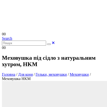
0
0
Search
0
0
Меховушка під сідло з натуральним
хутром, HKM
Головна
/
Для коня
/
Гельки, меховушки
/
Меховушки
/
Меховушка HKM