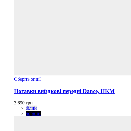
Цей
Оберіть опції
товар
має
Ногавки виїздкові передні Dance, HKM
кілька
варіантів.
3 690
грн
Параметри
білий
можна
чорний
вибрати
на
сторінці