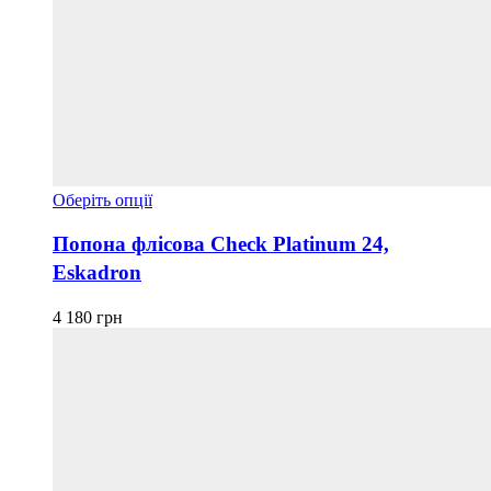
Цей
Оберіть опції
товар
має
Попона флісова Check Platinum 24,
кілька
Eskadron
варіантів.
Параметри
можна
4 180
грн
вибрати
на
сторінці
товару