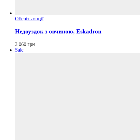
Цей
Оберіть опції
товар
має
Недоуздок з овчиною, Eskadron
кілька
варіантів.
3 060
грн
Параметри
Sale
можна
вибрати
на
сторінці
товару