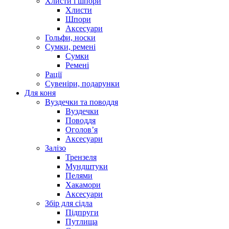
Хлисти і шпори
Хлисти
Шпори
Аксесуари
Гольфи, носки
Сумки, ремені
Сумки
Ремені
Рації
Сувеніри, подарунки
Для коня
Вуздечки та поводдя
Вуздечки
Поводдя
Оголов’я
Аксесуари
Залізо
Трензеля
Мундштуки
Пелями
Хакамори
Аксесуари
Збір для сідла
Підпруги
Путлища