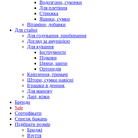
Водозгони, суконки
Для плетіння
Стрижка
Ящики, сумки
Вітаміни, добавки
Для стайні
Для годування, прибирання
Догляд за амуніцією
Для кування
Інструменти
Підкови
Цвяхи, шипи
Ортопедія
Кріплення, тримачі
Штори, сумки навісні
Іграшки в денник
Для манежу
Ларі, візки
Бренди
Sale
Сертифікати
Список бажань
Підібрати розмір
Бриджі
Взуття