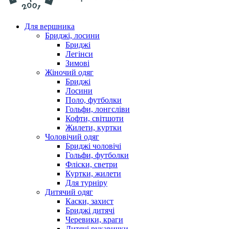
Для вершника
Бриджі, лосини
Бриджі
Легінси
Зимові
Жіночий одяг
Бриджі
Лосини
Поло, футболки
Гольфи, лонгсліви
Кофти, світшоти
Жилети, куртки
Чоловічий одяг
Бриджі чоловічі
Гольфи, футболки
Фліски, светри
Куртки, жилети
Для турніру
Дитячий одяг
Каски, захист
Бриджі дитячі
Черевики, краги
Дитячі рукавички