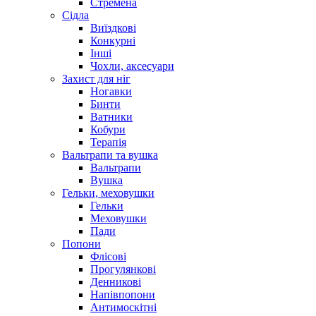
Стремена
Сідла
Виїздкові
Конкурні
Інші
Чохли, аксесуари
Захист для ніг
Ногавки
Бинти
Ватники
Кобури
Терапія
Вальтрапи та вушка
Вальтрапи
Вушка
Гельки, меховушки
Гельки
Меховушки
Пади
Попони
Флісові
Прогулянкові
Денникові
Напівпопони
Антимоскітні