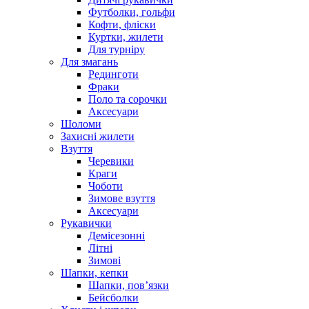
Футболки, гольфи
Кофти, фліски
Куртки, жилети
Для турніру
Для змагань
Рединготи
Фраки
Поло та сорочки
Аксесуари
Шоломи
Захисні жилети
Взуття
Черевики
Краги
Чоботи
Зимове взуття
Аксесуари
Рукавички
Демісезонні
Літні
Зимові
Шапки, кепки
Шапки, пов’язки
Бейсболки