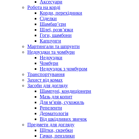
Аксесуари
Робота на корді
Корди, перехідники
Сіделки
Шамбар’єри
Шлеї, розв’язки
Гоги, шамбони
Капцунги
Мартингали та шпрунти
Недоуздки та чомбури
Недоуздки
Чомбури
Недоуздок з чомбуром
Транспортування
Захист від комах
Засоби для догляду
Шампуні, кондиціонери
Мазь для копит
Для м’язів, сухожиль
Репеленти
Дерматологія
Від шкідливих звичок
Предмети для догляду
Щітки, скребки
Гачки, пензлики