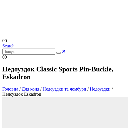
0
0
Search
0
0
Недоуздок Classic Sports Pin-Buckle,
Eskadron
Головна
/
Для коня
/
Недоуздки та чомбури
/
Недоуздки
/
Недоуздок Eskadron