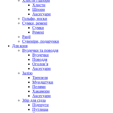
Хлисти і шпори
Хлисти
Шпори
Аксесуари
Гольфи, носки
Сумки, ремені
Сумки
Ремені
Рації
Сувеніри, подарунки
Для коня
Вуздечки та поводдя
Вуздечки
Поводдя
Оголов’я
Аксесуари
Залізо
Трензеля
Мундштуки
Пелями
Хакамори
Аксесуари
Збір для сідла
Підпруги
Путлища