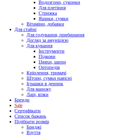
Водозгони, суконки
Для плетіння
Стрижка
Ящики, сумки
Вітаміни, добавки
Для стайні
Для годування, прибирання
Догляд за амуніцією
Для кування
Інструменти
Підкови
Цвяхи, шипи
Ортопедія
Кріплення, тримачі
Штори, сумки навісні
Іграшки в денник
Для манежу
Ларі, візки
Бренди
Sale
Сертифікати
Список бажань
Підібрати розмір
Бриджі
Взуття