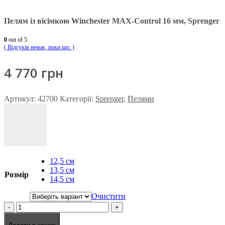
Пелям із вісімкою Winchester MAX-Control 16 мм, Sprenger
0
out of 5
( Відгуків немає, поки що. )
4 770
грн
Артикул:
42700
Категорії:
Sprenger
,
Пелями
12,5 см
13,5 см
Розмір
14,5 см
Очистити
-
+