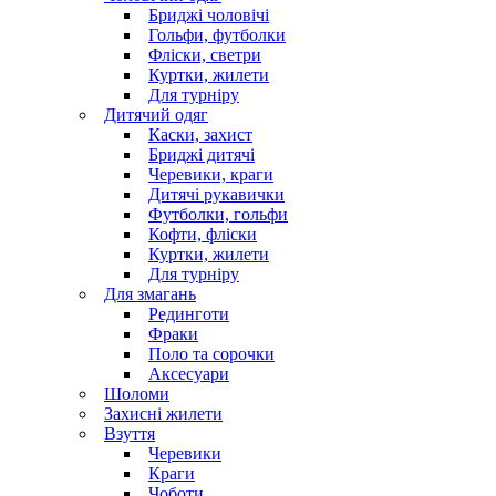
Бриджі чоловічі
Гольфи, футболки
Фліски, светри
Куртки, жилети
Для турніру
Дитячий одяг
Каски, захист
Бриджі дитячі
Черевики, краги
Дитячі рукавички
Футболки, гольфи
Кофти, фліски
Куртки, жилети
Для турніру
Для змагань
Рединготи
Фраки
Поло та сорочки
Аксесуари
Шоломи
Захисні жилети
Взуття
Черевики
Краги
Чоботи