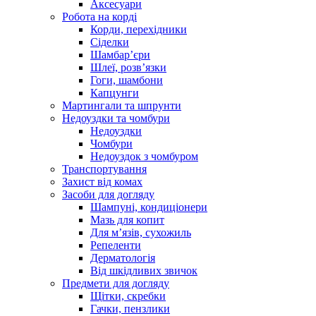
Аксесуари
Робота на корді
Корди, перехідники
Сіделки
Шамбар’єри
Шлеї, розв’язки
Гоги, шамбони
Капцунги
Мартингали та шпрунти
Недоуздки та чомбури
Недоуздки
Чомбури
Недоуздок з чомбуром
Транспортування
Захист від комах
Засоби для догляду
Шампуні, кондиціонери
Мазь для копит
Для м’язів, сухожиль
Репеленти
Дерматологія
Від шкідливих звичок
Предмети для догляду
Щітки, скребки
Гачки, пензлики