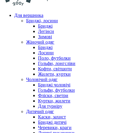
Для вершника
Бриджі, лосини
Бриджі
Легінси
Зимові
Жіночий одяг
Бриджі
Лосини
Поло, футболки
Гольфи, лонгсліви
Кофти, світшоти
Жилети, куртки
Чоловічий одяг
Бриджі чоловічі
Гольфи, футболки
Фліски, светри
Куртки, жилети
Для турніру
Дитячий одяг
Каски, захист
Бриджі дитячі
Черевики, краги
Дитячі рукавички