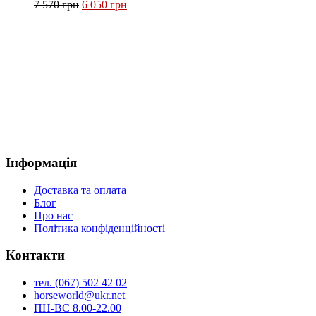
Оригінальна
Поточна
7 570
грн
6 050
грн
Параметри
ціна:
ціна:
можна
7 570 грн.
6 050 грн.
вибрати
на
сторінці
товару
Інформація
Доставка та оплата
Блог
Про нас
Політика конфіденційності
Контакти
тел. (067) 502 42 02
horseworld@ukr.net
ПН-ВС 8.00-22.00