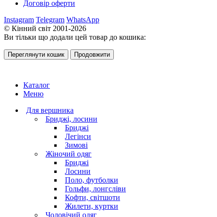
Договір оферти
Instagram
Telegram
WhatsApp
© Кінний світ 2001-2026
Ви тільки що додали цей товар до кошика:
Переглянути кошик
Продовжити
Каталог
Меню
Для вершника
Бриджі, лосини
Бриджі
Легінси
Зимові
Жіночий одяг
Бриджі
Лосини
Поло, футболки
Гольфи, лонгсліви
Кофти, світшоти
Жилети, куртки
Чоловічий одяг