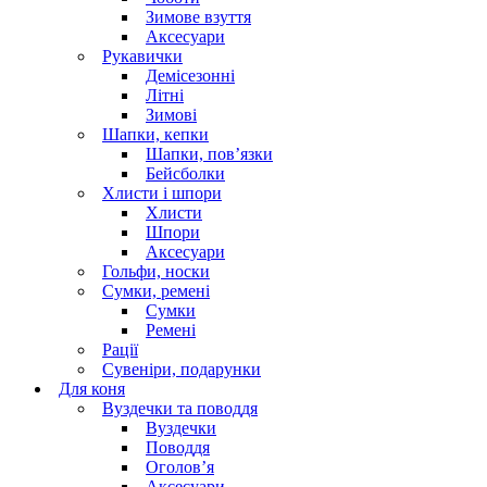
Зимове взуття
Аксесуари
Рукавички
Демісезонні
Літні
Зимові
Шапки, кепки
Шапки, пов’язки
Бейсболки
Хлисти і шпори
Хлисти
Шпори
Аксесуари
Гольфи, носки
Сумки, ремені
Сумки
Ремені
Рації
Сувеніри, подарунки
Для коня
Вуздечки та поводдя
Вуздечки
Поводдя
Оголов’я
Аксесуари