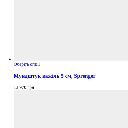
Цей
Оберіть опції
товар
має
Мундштук важіль 5 см, Sprenger
кілька
варіантів.
13 970
грн
Параметри
можна
вибрати
на
сторінці
товару