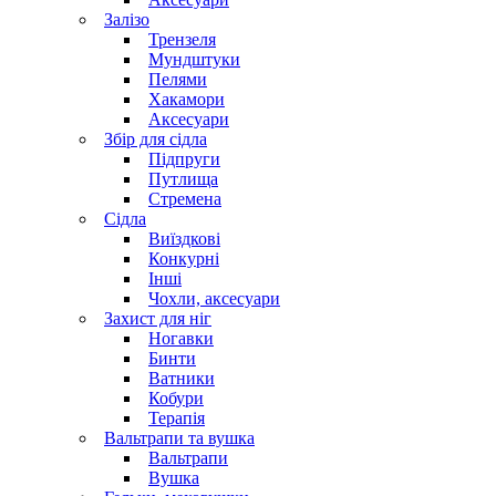
Залізо
Трензеля
Мундштуки
Пелями
Хакамори
Аксесуари
Збір для сідла
Підпруги
Путлища
Стремена
Сідла
Виїздкові
Конкурні
Інші
Чохли, аксесуари
Захист для ніг
Ногавки
Бинти
Ватники
Кобури
Терапія
Вальтрапи та вушка
Вальтрапи
Вушка