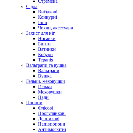
Стремена
Сідла
Виїздкові
Конкурні
Інші
Чохли, аксесуари
Захист для ніг
Ногавки
Бинти
Ватники
Кобури
Терапія
Вальтрапи та вушка
Вальтрапи
Вушка
Гельки, меховушки
Гельки
Меховушки
Пади
Попони
Флісові
Прогулянкові
Денникові
Напівпопони
Антимоскітні