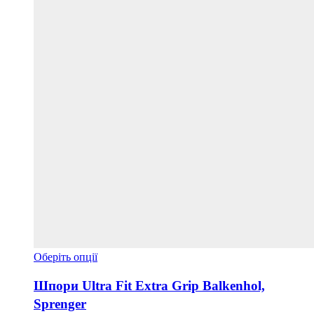
Цей
Оберіть опції
товар
має
Шпори Ultra Fit Extra Grip Balkenhol,
кілька
Sprenger
варіантів.