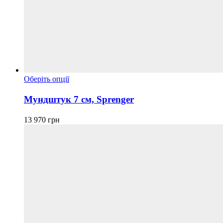
Цей
Оберіть опції
товар
має
Мундштук 7 см, Sprenger
кілька
варіантів.
13 970
грн
Параметри
можна
вибрати
на
сторінці
товару