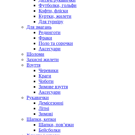
Футболки, гольфи
Кофти, фліски
Куртки, жилети
Для турніру
Для змагань
Рединготи
Фраки
Поло та сорочки
Аксесуари
Шоломи
Захисні жилети
Взуття
Черевики
Краги
Чоботи
Зимове взуття
Аксесуари
Рукавички
Демісезонні
Літні
Зимові
Шапки, кепки
Шапки, пов’язки
Бейсболки