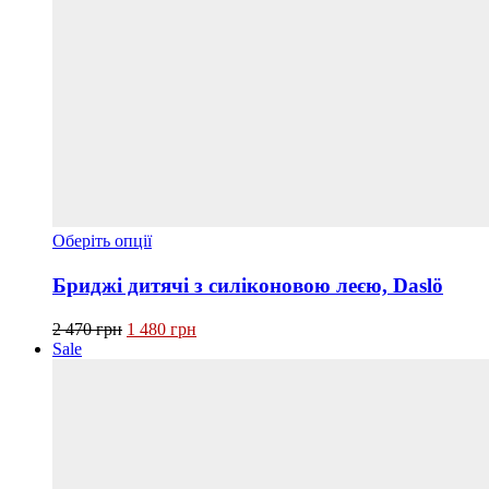
Цей
Оберіть опції
товар
має
Бриджі дитячі з силіконовою леєю, Daslö
кілька
варіантів.
Оригінальна
Поточна
2 470
грн
1 480
грн
Параметри
ціна:
ціна:
Sale
можна
2 470 грн.
1 480 грн.
вибрати
на
сторінці
товару