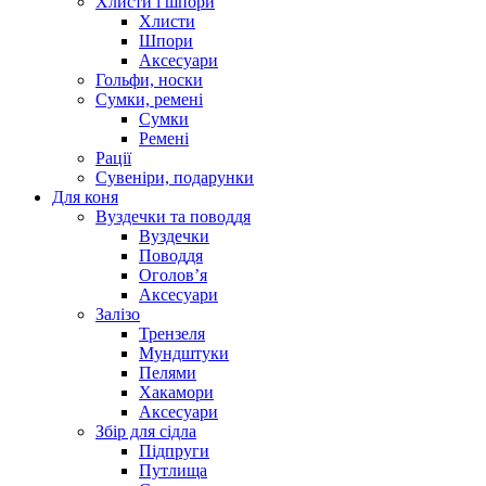
Хлисти і шпори
Хлисти
Шпори
Аксесуари
Гольфи, носки
Сумки, ремені
Сумки
Ремені
Рації
Сувеніри, подарунки
Для коня
Вуздечки та поводдя
Вуздечки
Поводдя
Оголов’я
Аксесуари
Залізо
Трензеля
Мундштуки
Пелями
Хакамори
Аксесуари
Збір для сідла
Підпруги
Путлища