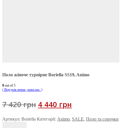
Поло жіноче турнірне Boriella SS19, Animo
0
out of 5
( Відгуків немає, поки що. )
Оригінальна
Поточна
7 420
грн
4 440
грн
ціна:
ціна:
Артикул:
Boriella
Категорії:
Animo
,
SALE
,
Поло та сорочки
7 420 грн.
4 440 грн.