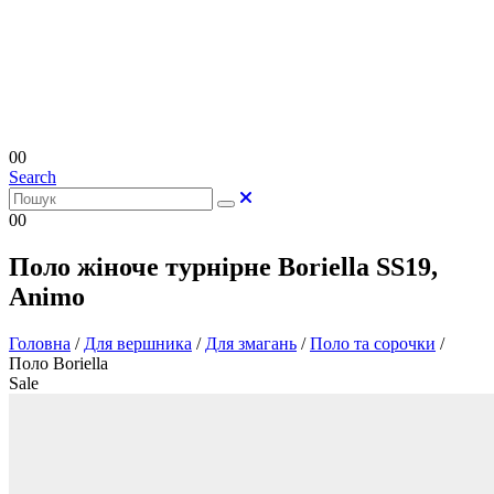
0
0
Search
0
0
Поло жіноче турнірне Boriella SS19,
Animo
Головна
/
Для вершника
/
Для змагань
/
Поло та сорочки
/
Поло Boriella
Sale