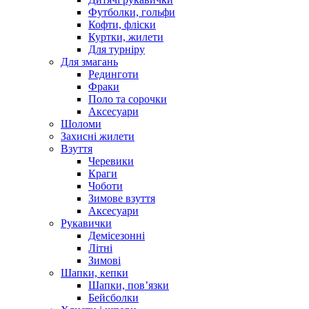
Футболки, гольфи
Кофти, фліски
Куртки, жилети
Для турніру
Для змагань
Рединготи
Фраки
Поло та сорочки
Аксесуари
Шоломи
Захисні жилети
Взуття
Черевики
Краги
Чоботи
Зимове взуття
Аксесуари
Рукавички
Демісезонні
Літні
Зимові
Шапки, кепки
Шапки, пов’язки
Бейсболки