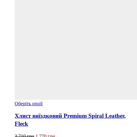
Цей
Оберіть опції
товар
має
Хлист виїздковий Premium Spiral Leather,
кілька
Fleck
варіантів.
Параметри
Оригінальна
Поточна
можна
3 710
грн
1 770
грн