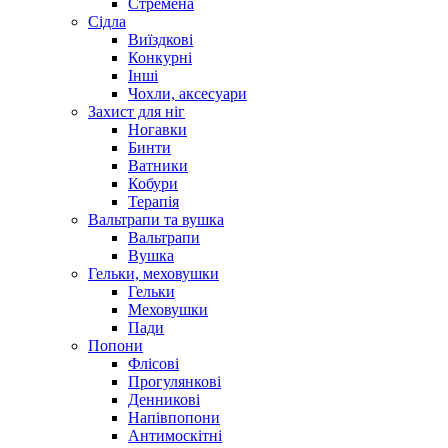
Стремена
Сідла
Виїздкові
Конкурні
Інші
Чохли, аксесуари
Захист для ніг
Ногавки
Бинти
Ватники
Кобури
Терапія
Вальтрапи та вушка
Вальтрапи
Вушка
Гельки, меховушки
Гельки
Меховушки
Пади
Попони
Флісові
Прогулянкові
Денникові
Напівпопони
Антимоскітні