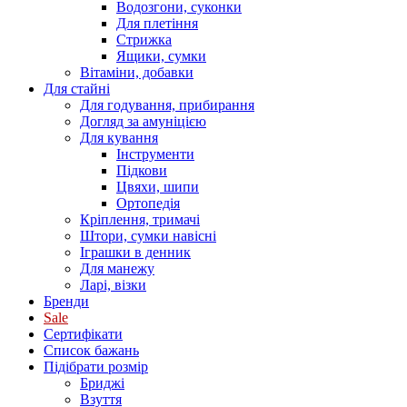
Водозгони, суконки
Для плетіння
Стрижка
Ящики, сумки
Вітаміни, добавки
Для стайні
Для годування, прибирання
Догляд за амуніцією
Для кування
Інструменти
Підкови
Цвяхи, шипи
Ортопедія
Кріплення, тримачі
Штори, сумки навісні
Іграшки в денник
Для манежу
Ларі, візки
Бренди
Sale
Сертифікати
Список бажань
Підібрати розмір
Бриджі
Взуття