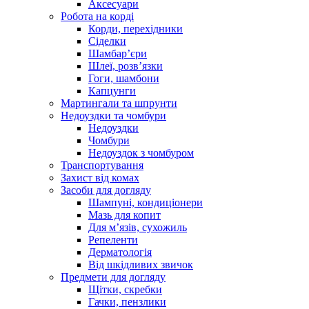
Аксесуари
Робота на корді
Корди, перехідники
Сіделки
Шамбар’єри
Шлеї, розв’язки
Гоги, шамбони
Капцунги
Мартингали та шпрунти
Недоуздки та чомбури
Недоуздки
Чомбури
Недоуздок з чомбуром
Транспортування
Захист від комах
Засоби для догляду
Шампуні, кондиціонери
Мазь для копит
Для м’язів, сухожиль
Репеленти
Дерматологія
Від шкідливих звичок
Предмети для догляду
Щітки, скребки
Гачки, пензлики