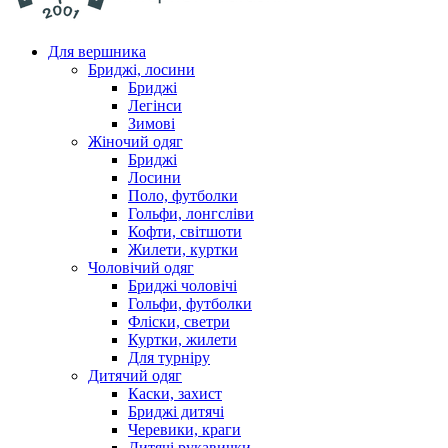
Для вершника
Бриджі, лосини
Бриджі
Легінси
Зимові
Жіночий одяг
Бриджі
Лосини
Поло, футболки
Гольфи, лонгсліви
Кофти, світшоти
Жилети, куртки
Чоловічий одяг
Бриджі чоловічі
Гольфи, футболки
Фліски, светри
Куртки, жилети
Для турніру
Дитячий одяг
Каски, захист
Бриджі дитячі
Черевики, краги
Дитячі рукавички