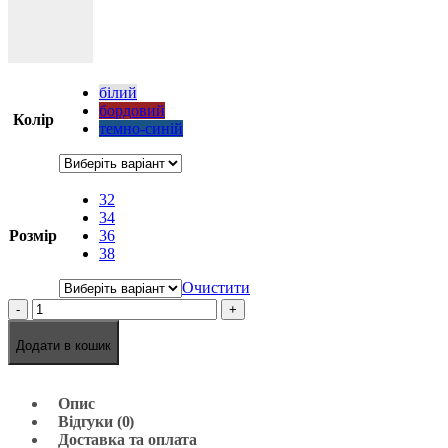
білий
бордовий
Колір
темно-синій
32
34
Розмір
36
38
Очистити
-
+
Додати в кошик
Опис
Відгуки (0)
Доставка та оплата