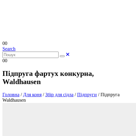
0
0
Search
0
0
Підпруга фартух конкурна,
Waldhausen
Головна
/
Для коня
/
Збір для сідла
/
Підпруги
/
Підпруга
Waldhausen