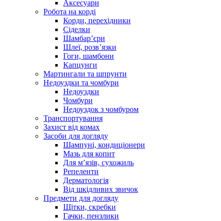
Аксесуари
Робота на корді
Корди, перехідники
Сіделки
Шамбар’єри
Шлеї, розв’язки
Гоги, шамбони
Капцунги
Мартингали та шпрунти
Недоуздки та чомбури
Недоуздки
Чомбури
Недоуздок з чомбуром
Транспортування
Захист від комах
Засоби для догляду
Шампуні, кондиціонери
Мазь для копит
Для м’язів, сухожиль
Репеленти
Дерматологія
Від шкідливих звичок
Предмети для догляду
Щітки, скребки
Гачки, пензлики