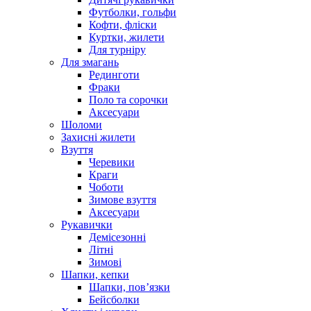
Футболки, гольфи
Кофти, фліски
Куртки, жилети
Для турніру
Для змагань
Рединготи
Фраки
Поло та сорочки
Аксесуари
Шоломи
Захисні жилети
Взуття
Черевики
Краги
Чоботи
Зимове взуття
Аксесуари
Рукавички
Демісезонні
Літні
Зимові
Шапки, кепки
Шапки, пов’язки
Бейсболки