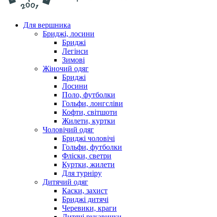
Для вершника
Бриджі, лосини
Бриджі
Легінси
Зимові
Жіночий одяг
Бриджі
Лосини
Поло, футболки
Гольфи, лонгсліви
Кофти, світшоти
Жилети, куртки
Чоловічий одяг
Бриджі чоловічі
Гольфи, футболки
Фліски, светри
Куртки, жилети
Для турніру
Дитячий одяг
Каски, захист
Бриджі дитячі
Черевики, краги
Дитячі рукавички