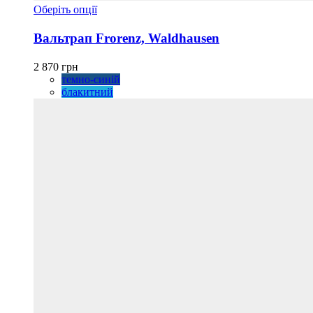
Цей
Оберіть опції
товар
має
Вальтрап Frorenz, Waldhausen
кілька
варіантів.
2 870
грн
Параметри
темно-синій
можна
блакитний
вибрати
на
сторінці
товару