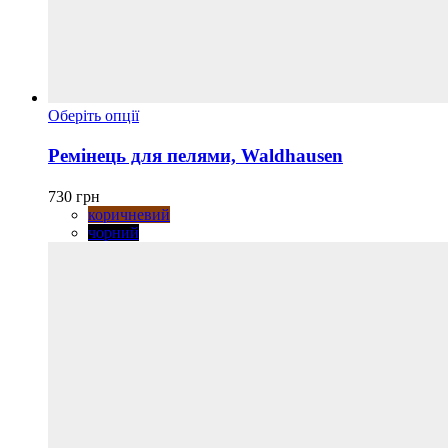
Цей
Оберіть опції
товар
має
Ремінець для пелями, Waldhausen
кілька
варіантів.
730
грн
Параметри
коричневий
можна
чорний
вибрати
на
сторінці
товару