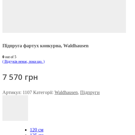
Підпруга фартух конкурна, Waldhausen
0
out of 5
( Відгуків немає, поки що. )
7 570
грн
Артикул:
1107
Категорії:
Waldhausen
,
Підпруги
120 см