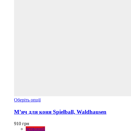
Цей
Оберіть опції
товар
має
М’яч для коня Spielball, Waldhausen
кілька
варіантів.
910
грн
Параметри
червоний