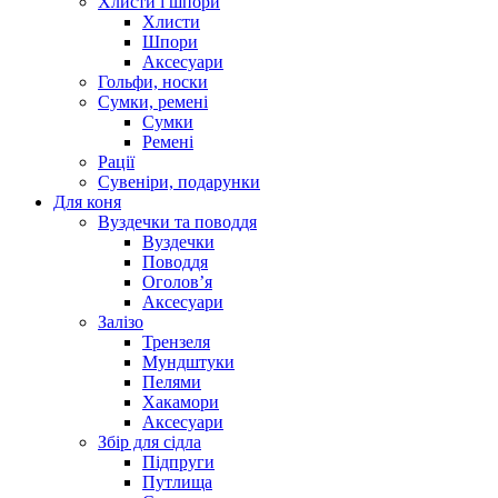
Хлисти і шпори
Хлисти
Шпори
Аксесуари
Гольфи, носки
Сумки, ремені
Сумки
Ремені
Рації
Сувеніри, подарунки
Для коня
Вуздечки та поводдя
Вуздечки
Поводдя
Оголов’я
Аксесуари
Залізо
Трензеля
Мундштуки
Пелями
Хакамори
Аксесуари
Збір для сідла
Підпруги
Путлища