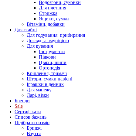
Водозгони, суконки
Для плетіння
Стрижка
Ящики, сумки
Вітаміни, добавки
Для стайні
Для годування, прибирання
Догляд за амуніцією
Для кування
Інструменти
Підкови
Цвяхи, шипи
Ортопедія
Кріплення, тримачі
Штори, сумки навісні
Іграшки в денник
Для манежу
Ларі, візки
Бренди
Sale
Сертифікати
Список бажань
Підібрати розмір
Бриджі
Взуття