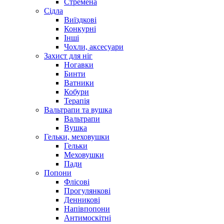
Стремена
Сідла
Виїздкові
Конкурні
Інші
Чохли, аксесуари
Захист для ніг
Ногавки
Бинти
Ватники
Кобури
Терапія
Вальтрапи та вушка
Вальтрапи
Вушка
Гельки, меховушки
Гельки
Меховушки
Пади
Попони
Флісові
Прогулянкові
Денникові
Напівпопони
Антимоскітні