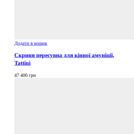
Додати в кошик
Скриня пересувна для кінної амуніції,
Tattini
47 400
грн