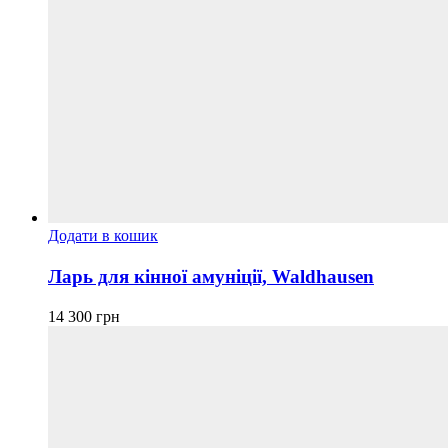
Додати в кошик
Ларь для кінної амуніції, Waldhausen
14 300
грн