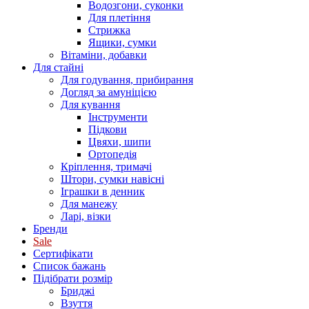
Водозгони, суконки
Для плетіння
Стрижка
Ящики, сумки
Вітаміни, добавки
Для стайні
Для годування, прибирання
Догляд за амуніцією
Для кування
Інструменти
Підкови
Цвяхи, шипи
Ортопедія
Кріплення, тримачі
Штори, сумки навісні
Іграшки в денник
Для манежу
Ларі, візки
Бренди
Sale
Сертифікати
Список бажань
Підібрати розмір
Бриджі
Взуття