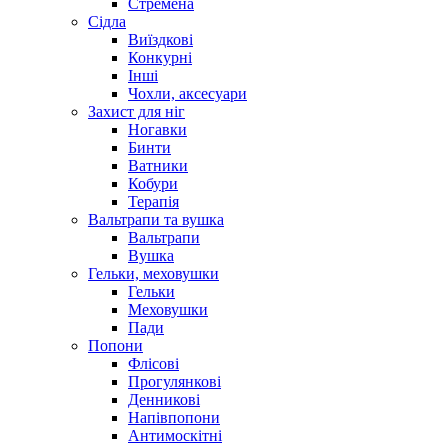
Стремена
Сідла
Виїздкові
Конкурні
Інші
Чохли, аксесуари
Захист для ніг
Ногавки
Бинти
Ватники
Кобури
Терапія
Вальтрапи та вушка
Вальтрапи
Вушка
Гельки, меховушки
Гельки
Меховушки
Пади
Попони
Флісові
Прогулянкові
Денникові
Напівпопони
Антимоскітні