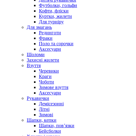
Футболки, гольфи
Кофти, фліски
Куртки, жилети
Для турніру
Для змагань
Рединготи
Фраки
Поло та сорочки
Аксесуари
Шоломи
Захисні жилети
Взуття
Черевики
Краги
Чоботи
Зимове взуття
Аксесуари
Рукавички
Демісезонні
Літні
Зимові
Шапки, кепки
Шапки, пов’язки
Бейсболки