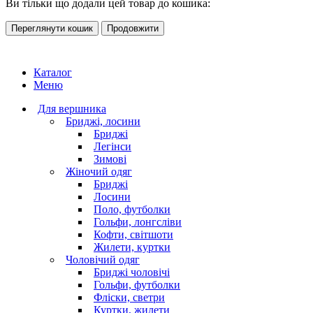
Ви тільки що додали цей товар до кошика:
Переглянути кошик
Продовжити
Каталог
Меню
Для вершника
Бриджі, лосини
Бриджі
Легінси
Зимові
Жіночий одяг
Бриджі
Лосини
Поло, футболки
Гольфи, лонгсліви
Кофти, світшоти
Жилети, куртки
Чоловічий одяг
Бриджі чоловічі
Гольфи, футболки
Фліски, светри
Куртки, жилети