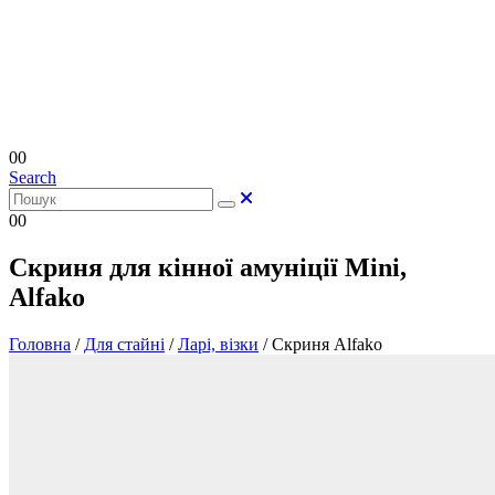
0
0
Search
0
0
Скриня для кінної амуніції Mini,
Alfako
Головна
/
Для стайні
/
Ларі, візки
/
Скриня Alfako