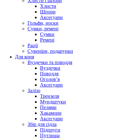
Хлисти і шпори
Хлисти
Шпори
Аксесуари
Гольфи, носки
Сумки, ремені
Сумки
Ремені
Рації
Сувеніри, подарунки
Для коня
Вуздечки та поводдя
Вуздечки
Поводдя
Оголов’я
Аксесуари
Залізо
Трензеля
Мундштуки
Пелями
Хакамори
Аксесуари
Збір для сідла
Підпруги
Путлища