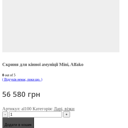
Скриня для кінної амуніції Mini, Alfako
0
out of 5
( Відгуків немає, поки що. )
56 580
грн
Артикул:
al100
Категорія:
Ларі, візки
-
+
Додати в кошик