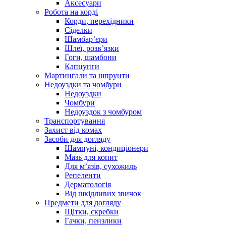
Аксесуари
Робота на корді
Корди, перехідники
Сіделки
Шамбар’єри
Шлеї, розв’язки
Гоги, шамбони
Капцунги
Мартингали та шпрунти
Недоуздки та чомбури
Недоуздки
Чомбури
Недоуздок з чомбуром
Транспортування
Захист від комах
Засоби для догляду
Шампуні, кондиціонери
Мазь для копит
Для м’язів, сухожиль
Репеленти
Дерматологія
Від шкідливих звичок
Предмети для догляду
Щітки, скребки
Гачки, пензлики