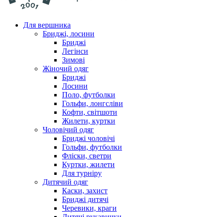
Для вершника
Бриджі, лосини
Бриджі
Легінси
Зимові
Жіночий одяг
Бриджі
Лосини
Поло, футболки
Гольфи, лонгсліви
Кофти, світшоти
Жилети, куртки
Чоловічий одяг
Бриджі чоловічі
Гольфи, футболки
Фліски, светри
Куртки, жилети
Для турніру
Дитячий одяг
Каски, захист
Бриджі дитячі
Черевики, краги
Дитячі рукавички