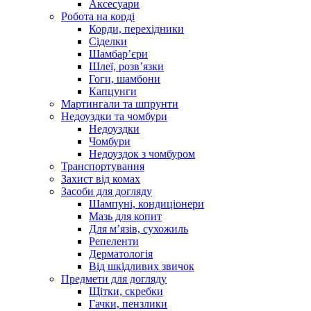
Аксесуари
Робота на корді
Корди, перехідники
Сіделки
Шамбар’єри
Шлеї, розв’язки
Гоги, шамбони
Капцунги
Мартингали та шпрунти
Недоуздки та чомбури
Недоуздки
Чомбури
Недоуздок з чомбуром
Транспортування
Захист від комах
Засоби для догляду
Шампуні, кондиціонери
Мазь для копит
Для м’язів, сухожиль
Репеленти
Дерматологія
Від шкідливих звичок
Предмети для догляду
Щітки, скребки
Гачки, пензлики