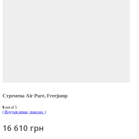
Стремена Air Pure, Freejump
0
out of 5
( Відгуків немає, поки що. )
16 610
грн