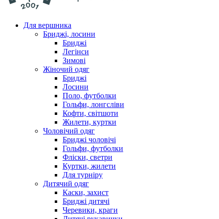
Для вершника
Бриджі, лосини
Бриджі
Легінси
Зимові
Жіночий одяг
Бриджі
Лосини
Поло, футболки
Гольфи, лонгсліви
Кофти, світшоти
Жилети, куртки
Чоловічий одяг
Бриджі чоловічі
Гольфи, футболки
Фліски, светри
Куртки, жилети
Для турніру
Дитячий одяг
Каски, захист
Бриджі дитячі
Черевики, краги
Дитячі рукавички