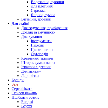
Водозгони, суконки
Для плетіння
Стрижка
Ящики, сумки
Вітаміни, добавки
Для стайні
Для годування, прибирання
Догляд за амуніцією
Для кування
Інструменти
Підкови
Цвяхи, шипи
Ортопедія
Кріплення, тримачі
Штори, сумки навісні
Іграшки в денник
Для манежу
Ларі, візки
Бренди
Sale
Сертифікати
Список бажань
Підібрати розмір
Бриджі
Взуття