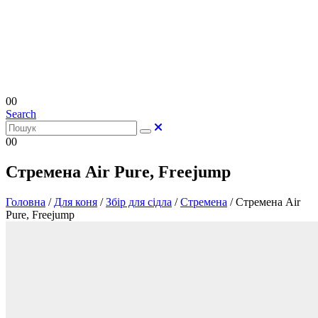
0
0
Search
0
0
Стремена Air Pure, Freejump
Головна
/
Для коня
/
Збір для сідла
/
Стремена
/
Стремена Air
Pure, Freejump