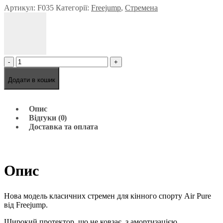
Артикул:
F035
Категорії:
Freejump
,
Стремена
-
+
Додати в кошик
Опис
Відгуки (0)
Доставка та оплата
Опис
Нова модель класичних стремен для кінного спорту Air Pure
від Freejump.
Широкий протектор, що не ковзає, з амортизацією.