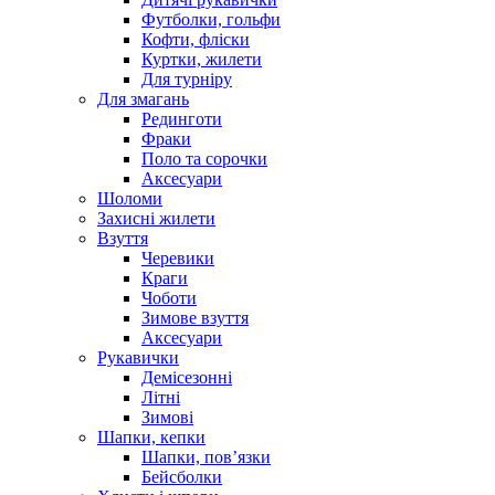
Футболки, гольфи
Кофти, фліски
Куртки, жилети
Для турніру
Для змагань
Рединготи
Фраки
Поло та сорочки
Аксесуари
Шоломи
Захисні жилети
Взуття
Черевики
Краги
Чоботи
Зимове взуття
Аксесуари
Рукавички
Демісезонні
Літні
Зимові
Шапки, кепки
Шапки, пов’язки
Бейсболки