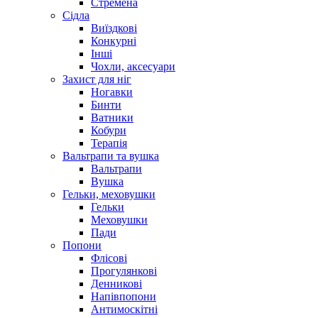
Стремена
Сідла
Виїздкові
Конкурні
Інші
Чохли, аксесуари
Захист для ніг
Ногавки
Бинти
Ватники
Кобури
Терапія
Вальтрапи та вушка
Вальтрапи
Вушка
Гельки, меховушки
Гельки
Меховушки
Пади
Попони
Флісові
Прогулянкові
Денникові
Напівпопони
Антимоскітні