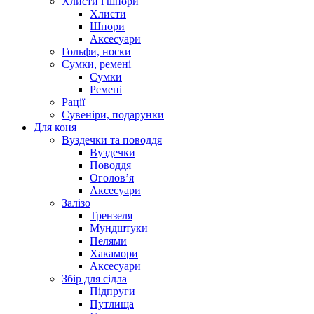
Хлисти і шпори
Хлисти
Шпори
Аксесуари
Гольфи, носки
Сумки, ремені
Сумки
Ремені
Рації
Сувеніри, подарунки
Для коня
Вуздечки та поводдя
Вуздечки
Поводдя
Оголов’я
Аксесуари
Залізо
Трензеля
Мундштуки
Пелями
Хакамори
Аксесуари
Збір для сідла
Підпруги
Путлища