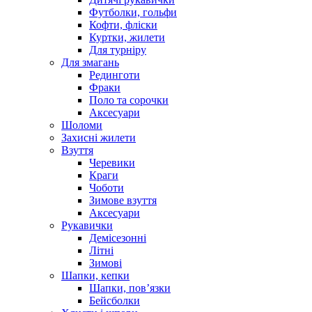
Футболки, гольфи
Кофти, фліски
Куртки, жилети
Для турніру
Для змагань
Рединготи
Фраки
Поло та сорочки
Аксесуари
Шоломи
Захисні жилети
Взуття
Черевики
Краги
Чоботи
Зимове взуття
Аксесуари
Рукавички
Демісезонні
Літні
Зимові
Шапки, кепки
Шапки, пов’язки
Бейсболки