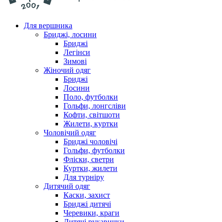
Для вершника
Бриджі, лосини
Бриджі
Легінси
Зимові
Жіночий одяг
Бриджі
Лосини
Поло, футболки
Гольфи, лонгсліви
Кофти, світшоти
Жилети, куртки
Чоловічий одяг
Бриджі чоловічі
Гольфи, футболки
Фліски, светри
Куртки, жилети
Для турніру
Дитячий одяг
Каски, захист
Бриджі дитячі
Черевики, краги
Дитячі рукавички