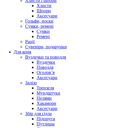
Хлисти і шпори
Хлисти
Шпори
Аксесуари
Гольфи, носки
Сумки, ремені
Сумки
Ремені
Рації
Сувеніри, подарунки
Для коня
Вуздечки та поводдя
Вуздечки
Поводдя
Оголов’я
Аксесуари
Залізо
Трензеля
Мундштуки
Пелями
Хакамори
Аксесуари
Збір для сідла
Підпруги
Путлища