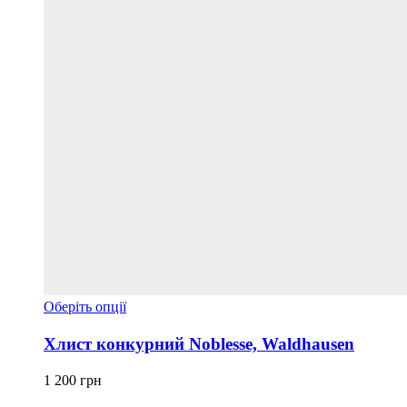
Цей
Оберіть опції
товар
має
Хлист конкурний Noblesse, Waldhausen
кілька
варіантів.
1 200
грн
Параметри
можна