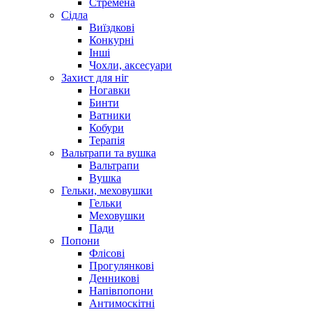
Стремена
Сідла
Виїздкові
Конкурні
Інші
Чохли, аксесуари
Захист для ніг
Ногавки
Бинти
Ватники
Кобури
Терапія
Вальтрапи та вушка
Вальтрапи
Вушка
Гельки, меховушки
Гельки
Меховушки
Пади
Попони
Флісові
Прогулянкові
Денникові
Напівпопони
Антимоскітні