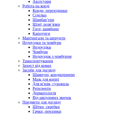
Аксесуари
Робота на корді
Корди, перехідники
Сіделки
Шамбар’єри
Шлеї, розв’язки
Гоги, шамбони
Капцунги
Мартингали та шпрунти
Недоуздки та чомбури
Недоуздки
Чомбури
Недоуздок з чомбуром
Транспортування
Захист від комах
Засоби для догляду
Шампуні, кондиціонери
Мазь для копит
Для м’язів, сухожиль
Репеленти
Дерматологія
Від шкідливих звичок
Предмети для догляду
Щітки, скребки
Гачки, пензлики