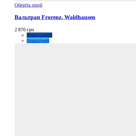
Цей
Оберіть опції
товар
має
Вальтрап Frorenz, Waldhausen
кілька
варіантів.
2 870
грн
Параметри
темно-синій
можна
блакитний
вибрати
на
сторінці
товару