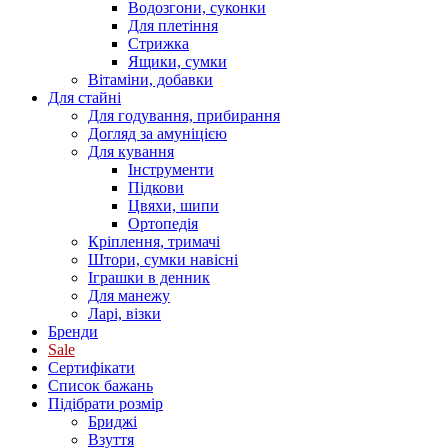
Водозгони, суконки
Для плетіння
Стрижка
Ящики, сумки
Вітаміни, добавки
Для стайні
Для годування, прибирання
Догляд за амуніцією
Для кування
Інструменти
Підкови
Цвяхи, шипи
Ортопедія
Кріплення, тримачі
Штори, сумки навісні
Іграшки в денник
Для манежу
Ларі, візки
Бренди
Sale
Сертифікати
Список бажань
Підібрати розмір
Бриджі
Взуття