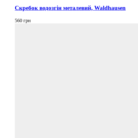
Скребок водозгін металевий, Waldhausen
560
грн