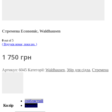
Стремена Economic, Waldhausen
0
out of 5
( Відгуків немає, поки що. )
1 750
грн
Артикул:
6045
Категорії:
Waldhausen
,
Збір для сідла
,
Стремена
сріблястий
Колір
чорний