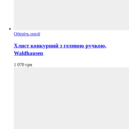
Цей
Оберіть опції
товар
має
Хлист конкурний з гелевою ручкою,
кілька
Waldhausen
варіантів.
Параметри
можна
1 070
грн
вибрати
на
сторінці
товару