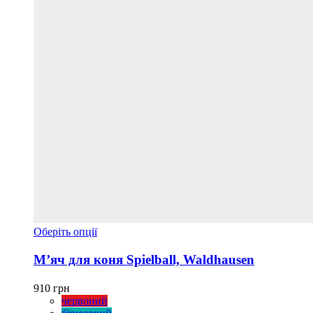
Цей
Оберіть опції
товар
має
М’яч для коня Spielball, Waldhausen
кілька
варіантів.
910
грн
Параметри
червоний
можна