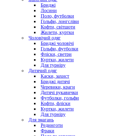
Бриджі
Лосини
Поло, футболки
Гольфи, лонгсліви
Кофти, світшоти
Жилети, куртки
Чоловічий одяг
Бриджі чоловічі
Гольфи, футболки
Фліски, светри
Куртки, жилети
Для турніру
Дитячий одяг
Каски, захист
Бриджі дитячі
Черевики, краги
Дитячі рукавички
Футболки, гольфи
Кофти, фліски
Куртки, жилети
Для турніру
Для змагань
Рединготи
Фраки