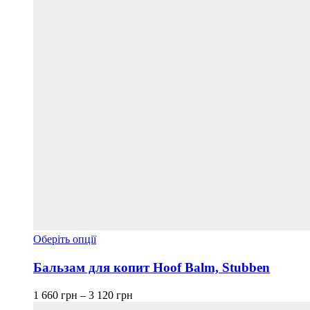
Цей
Оберіть опції
товар
має
Бальзам для копит Hoof Balm, Stubben
кілька
варіантів.
Діапазон
1 660
грн
–
3 120
грн
Параметри
цін: