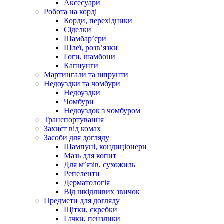
Аксесуари
Робота на корді
Корди, перехідники
Сіделки
Шамбар’єри
Шлеї, розв’язки
Гоги, шамбони
Капцунги
Мартингали та шпрунти
Недоуздки та чомбури
Недоуздки
Чомбури
Недоуздок з чомбуром
Транспортування
Захист від комах
Засоби для догляду
Шампуні, кондиціонери
Мазь для копит
Для м’язів, сухожиль
Репеленти
Дерматологія
Від шкідливих звичок
Предмети для догляду
Щітки, скребки
Гачки, пензлики