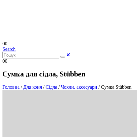
0
0
Search
0
0
Сумка для сідла, Stübben
Головна
/
Для коня
/
Сідла
/
Чохли, аксесуари
/
Сумка Stübben