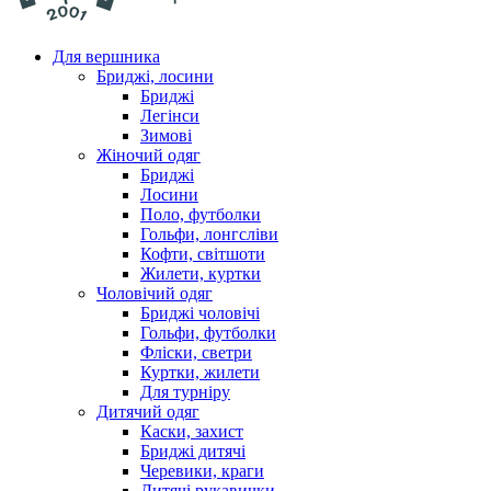
Для вершника
Бриджі, лосини
Бриджі
Легінси
Зимові
Жіночий одяг
Бриджі
Лосини
Поло, футболки
Гольфи, лонгсліви
Кофти, світшоти
Жилети, куртки
Чоловічий одяг
Бриджі чоловічі
Гольфи, футболки
Фліски, светри
Куртки, жилети
Для турніру
Дитячий одяг
Каски, захист
Бриджі дитячі
Черевики, краги
Дитячі рукавички