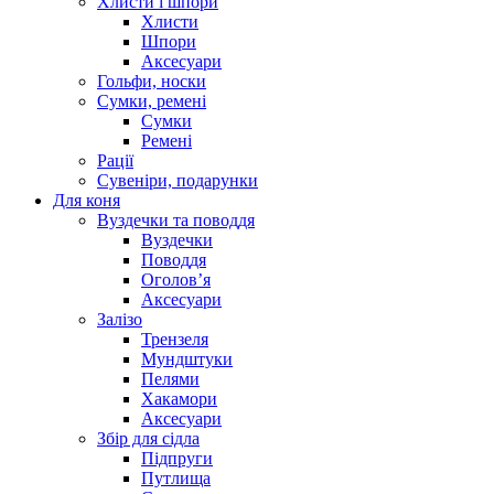
Хлисти і шпори
Хлисти
Шпори
Аксесуари
Гольфи, носки
Сумки, ремені
Сумки
Ремені
Рації
Сувеніри, подарунки
Для коня
Вуздечки та поводдя
Вуздечки
Поводдя
Оголов’я
Аксесуари
Залізо
Трензеля
Мундштуки
Пелями
Хакамори
Аксесуари
Збір для сідла
Підпруги
Путлища