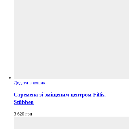
Додати в кошик
Стремена зі зміщеним центром Fillis,
Stübben
3 620
грн