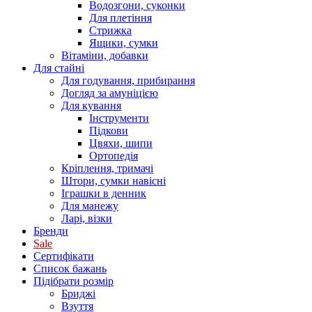
Водозгони, суконки
Для плетіння
Стрижка
Ящики, сумки
Вітаміни, добавки
Для стайні
Для годування, прибирання
Догляд за амуніцією
Для кування
Інструменти
Підкови
Цвяхи, шипи
Ортопедія
Кріплення, тримачі
Штори, сумки навісні
Іграшки в денник
Для манежу
Ларі, візки
Бренди
Sale
Сертифікати
Список бажань
Підібрати розмір
Бриджі
Взуття