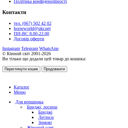
Політика конфіденційності
Контакти
тел. (067) 502 42 02
horseworld@ukr.net
ПН-ВС 8.00-22.00
Договір оферти
Instagram
Telegram
WhatsApp
© Кінний світ 2001-2026
Ви тільки що додали цей товар до кошика:
Переглянути кошик
Продовжити
Каталог
Меню
Для вершника
Бриджі, лосини
Бриджі
Легінси
Зимові
Жіночий одяг