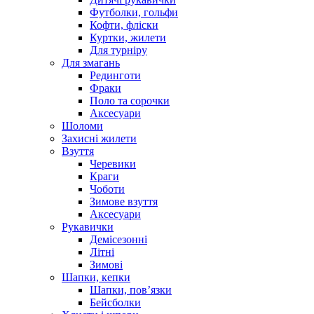
Футболки, гольфи
Кофти, фліски
Куртки, жилети
Для турніру
Для змагань
Рединготи
Фраки
Поло та сорочки
Аксесуари
Шоломи
Захисні жилети
Взуття
Черевики
Краги
Чоботи
Зимове взуття
Аксесуари
Рукавички
Демісезонні
Літні
Зимові
Шапки, кепки
Шапки, пов’язки
Бейсболки