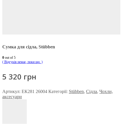
Сумка для сідла, Stübben
0
out of 5
( Відгуків немає, поки що. )
5 320
грн
Артикул:
ЕК281 26004
Категорії:
Stübben
,
Сідла
,
Чохли,
аксесуари