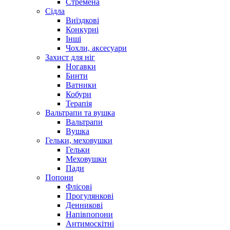
Стремена
Сідла
Виїздкові
Конкурні
Інші
Чохли, аксесуари
Захист для ніг
Ногавки
Бинти
Ватники
Кобури
Терапія
Вальтрапи та вушка
Вальтрапи
Вушка
Гельки, меховушки
Гельки
Меховушки
Пади
Попони
Флісові
Прогулянкові
Денникові
Напівпопони
Антимоскітні