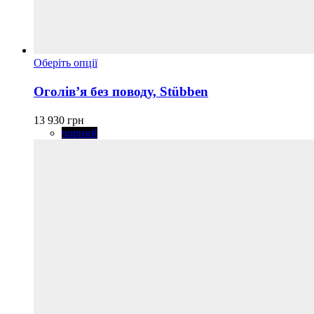
Цей
Оберіть опції
товар
має
Оголів’я без поводу, Stübben
кілька
варіантів.
13 930
грн
Параметри
чорний
можна
вибрати
на
сторінці
товару