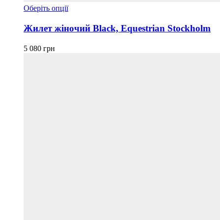
Цей
Оберіть опції
товар
має
Жилет жіночий Black, Equestrian Stockholm
кілька
варіантів.
5 080
грн
Параметри
можна
вибрати
на
сторінці
товару