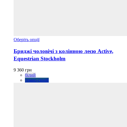
Цей
Оберіть опції
товар
має
Бриджі чоловічі з колінною леєю Active,
кілька
Equestrian Stockholm
варіантів.
Параметри
можна
9 360
грн
вибрати
білий
на
темно-синій
сторінці
товару