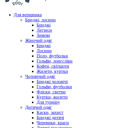
Для вершника
Бриджі, лосини
Бриджі
Легінси
Зимові
Жіночий одяг
Бриджі
Лосини
Поло, футболки
Гольфи, лонгсліви
Кофти, світшоти
Жилети, куртки
Чоловічий одяг
Бриджі чоловічі
Гольфи, футболки
Фліски, светри
Куртки, жилети
Для турніру
Дитячий одяг
Каски, захист
Бриджі дитячі
Черевики, краги
Дитячі рукавички