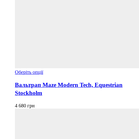
Цей
Оберіть опції
товар
має
Вальтрап Maze Modern Tech, Equestrian
кілька
Stockholm
варіантів.
Параметри
можна
4 680
грн
вибрати
на
сторінці
товару