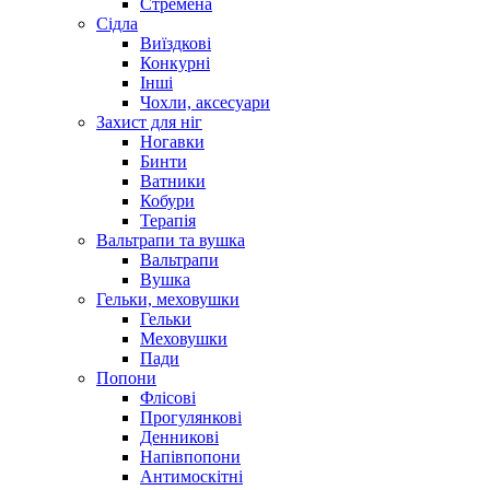
Стремена
Сідла
Виїздкові
Конкурні
Інші
Чохли, аксесуари
Захист для ніг
Ногавки
Бинти
Ватники
Кобури
Терапія
Вальтрапи та вушка
Вальтрапи
Вушка
Гельки, меховушки
Гельки
Меховушки
Пади
Попони
Флісові
Прогулянкові
Денникові
Напівпопони
Антимоскітні