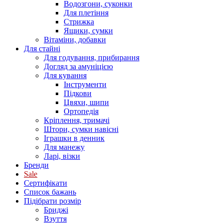
Водозгони, суконки
Для плетіння
Стрижка
Ящики, сумки
Вітаміни, добавки
Для стайні
Для годування, прибирання
Догляд за амуніцією
Для кування
Інструменти
Підкови
Цвяхи, шипи
Ортопедія
Кріплення, тримачі
Штори, сумки навісні
Іграшки в денник
Для манежу
Ларі, візки
Бренди
Sale
Сертифікати
Список бажань
Підібрати розмір
Бриджі
Взуття