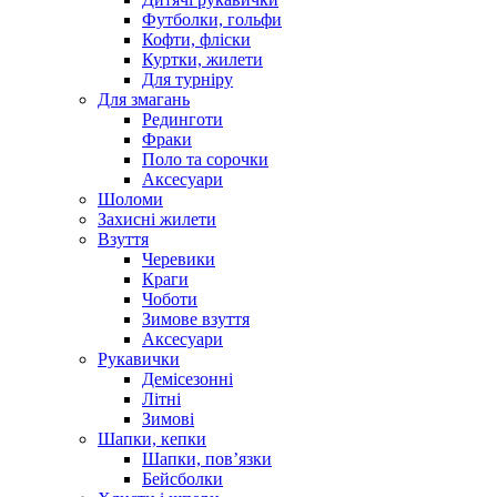
Футболки, гольфи
Кофти, фліски
Куртки, жилети
Для турніру
Для змагань
Рединготи
Фраки
Поло та сорочки
Аксесуари
Шоломи
Захисні жилети
Взуття
Черевики
Краги
Чоботи
Зимове взуття
Аксесуари
Рукавички
Демісезонні
Літні
Зимові
Шапки, кепки
Шапки, пов’язки
Бейсболки