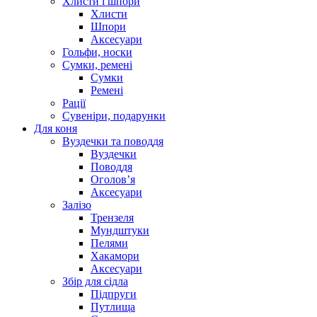
Хлисти і шпори
Хлисти
Шпори
Аксесуари
Гольфи, носки
Сумки, ремені
Сумки
Ремені
Рації
Сувеніри, подарунки
Для коня
Вуздечки та поводдя
Вуздечки
Поводдя
Оголов’я
Аксесуари
Залізо
Трензеля
Мундштуки
Пелями
Хакамори
Аксесуари
Збір для сідла
Підпруги
Путлища