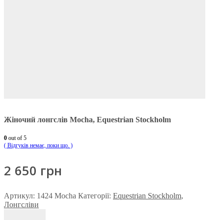
Жіночий лонгслів Mocha, Equestrian Stockholm
0
out of 5
( Відгуків немає, поки що. )
2 650
грн
Артикул:
1424 Mocha
Категорії:
Equestrian Stockholm
,
Лонгсліви