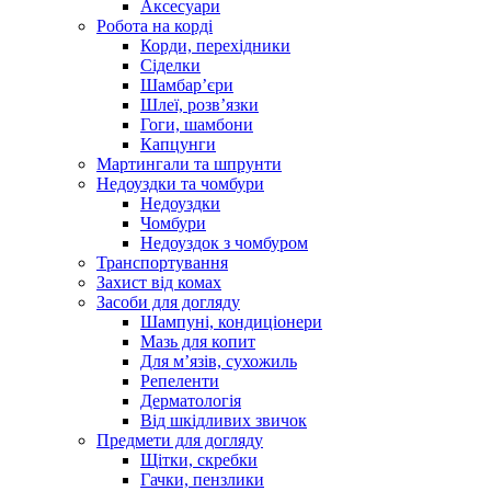
Аксесуари
Робота на корді
Корди, перехідники
Сіделки
Шамбар’єри
Шлеї, розв’язки
Гоги, шамбони
Капцунги
Мартингали та шпрунти
Недоуздки та чомбури
Недоуздки
Чомбури
Недоуздок з чомбуром
Транспортування
Захист від комах
Засоби для догляду
Шампуні, кондиціонери
Мазь для копит
Для м’язів, сухожиль
Репеленти
Дерматологія
Від шкідливих звичок
Предмети для догляду
Щітки, скребки
Гачки, пензлики