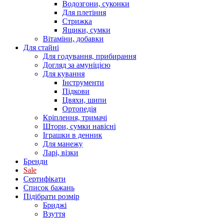
Водозгони, суконки
Для плетіння
Стрижка
Ящики, сумки
Вітаміни, добавки
Для стайні
Для годування, прибирання
Догляд за амуніцією
Для кування
Інструменти
Підкови
Цвяхи, шипи
Ортопедія
Кріплення, тримачі
Штори, сумки навісні
Іграшки в денник
Для манежу
Ларі, візки
Бренди
Sale
Сертифікати
Список бажань
Підібрати розмір
Бриджі
Взуття