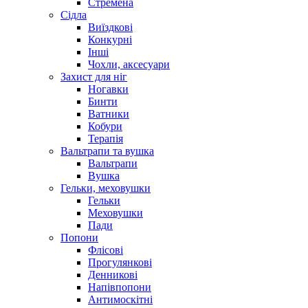
Стремена
Сідла
Виїздкові
Конкурні
Інші
Чохли, аксесуари
Захист для ніг
Ногавки
Бинти
Ватники
Кобури
Терапія
Вальтрапи та вушка
Вальтрапи
Вушка
Гельки, меховушки
Гельки
Меховушки
Пади
Попони
Флісові
Прогулянкові
Денникові
Напівпопони
Антимоскітні