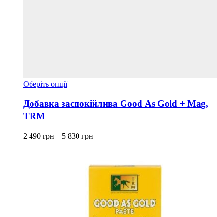
Цей
Оберіть опції
товар
має
Добавка заспокійлива Good As Gold + Mag,
кілька
TRM
варіантів.
Параметри
Діапазон
можна
2 490
грн
–
5 830
грн
цін:
вибрати
від
на
2 490 грн
сторінці
до
товару
5 830 грн