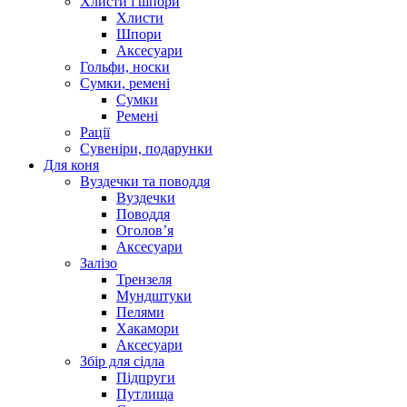
Хлисти і шпори
Хлисти
Шпори
Аксесуари
Гольфи, носки
Сумки, ремені
Сумки
Ремені
Рації
Сувеніри, подарунки
Для коня
Вуздечки та поводдя
Вуздечки
Поводдя
Оголов’я
Аксесуари
Залізо
Трензеля
Мундштуки
Пелями
Хакамори
Аксесуари
Збір для сідла
Підпруги
Путлища