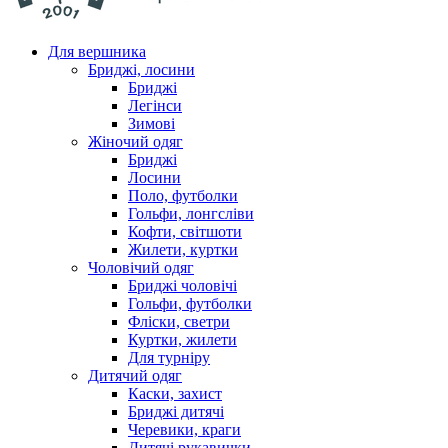
Для вершника
Бриджі, лосини
Бриджі
Легінси
Зимові
Жіночий одяг
Бриджі
Лосини
Поло, футболки
Гольфи, лонгсліви
Кофти, світшоти
Жилети, куртки
Чоловічий одяг
Бриджі чоловічі
Гольфи, футболки
Фліски, светри
Куртки, жилети
Для турніру
Дитячий одяг
Каски, захист
Бриджі дитячі
Черевики, краги
Дитячі рукавички