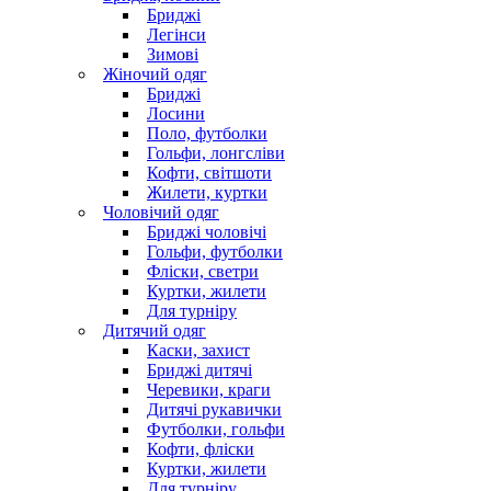
Бриджі
Легінси
Зимові
Жіночий одяг
Бриджі
Лосини
Поло, футболки
Гольфи, лонгсліви
Кофти, світшоти
Жилети, куртки
Чоловічий одяг
Бриджі чоловічі
Гольфи, футболки
Фліски, светри
Куртки, жилети
Для турніру
Дитячий одяг
Каски, захист
Бриджі дитячі
Черевики, краги
Дитячі рукавички
Футболки, гольфи
Кофти, фліски
Куртки, жилети
Для турніру