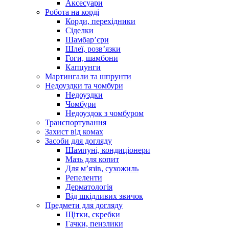
Аксесуари
Робота на корді
Корди, перехідники
Сіделки
Шамбар’єри
Шлеї, розв’язки
Гоги, шамбони
Капцунги
Мартингали та шпрунти
Недоуздки та чомбури
Недоуздки
Чомбури
Недоуздок з чомбуром
Транспортування
Захист від комах
Засоби для догляду
Шампуні, кондиціонери
Мазь для копит
Для м’язів, сухожиль
Репеленти
Дерматологія
Від шкідливих звичок
Предмети для догляду
Щітки, скребки
Гачки, пензлики