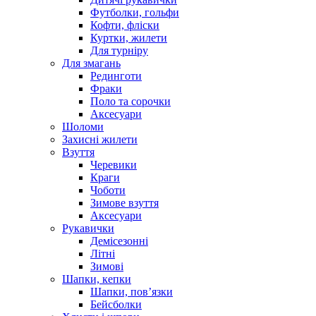
Футболки, гольфи
Кофти, фліски
Куртки, жилети
Для турніру
Для змагань
Рединготи
Фраки
Поло та сорочки
Аксесуари
Шоломи
Захисні жилети
Взуття
Черевики
Краги
Чоботи
Зимове взуття
Аксесуари
Рукавички
Демісезонні
Літні
Зимові
Шапки, кепки
Шапки, пов’язки
Бейсболки