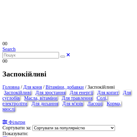
0
0
Search
0
0
Заспокійливі
Головна
/
Для коня
/
Вітаміни, добавки
/
Заспокійливі
Заспокійливі
Для зростання
Для енергії
Для копит
Для
суглобів
Масла, вітаміни
Для травлення
Солі,
електроліти
Для дихання
Для м'язів
Ласощі
Корма,
мюслі
Фільтри
Сортувати за:
Показувати: