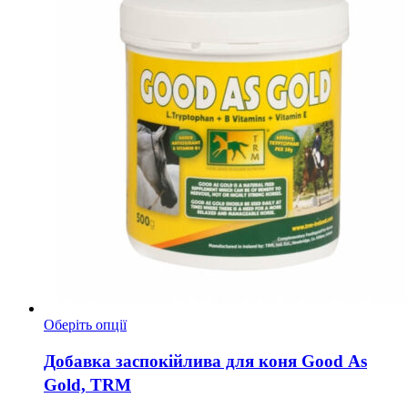
Цей
Оберіть опції
товар
має
Добавка заспокійлива для коня Good As
кілька
Gold, TRM
варіантів.
Параметри