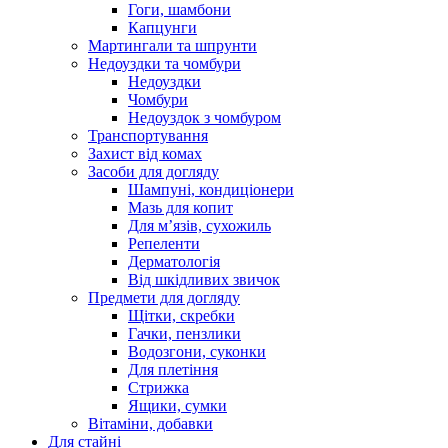
Гоги, шамбони
Капцунги
Мартингали та шпрунти
Недоуздки та чомбури
Недоуздки
Чомбури
Недоуздок з чомбуром
Транспортування
Захист від комах
Засоби для догляду
Шампуні, кондиціонери
Мазь для копит
Для м’язів, сухожиль
Репеленти
Дерматологія
Від шкідливих звичок
Предмети для догляду
Щітки, скребки
Гачки, пензлики
Водозгони, суконки
Для плетіння
Стрижка
Ящики, сумки
Вітаміни, добавки
Для стайні