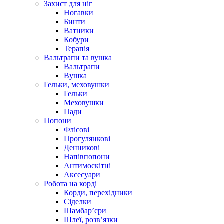
Захист для ніг
Ногавки
Бинти
Ватники
Кобури
Терапія
Вальтрапи та вушка
Вальтрапи
Вушка
Гельки, меховушки
Гельки
Меховушки
Пади
Попони
Флісові
Прогулянкові
Денникові
Напівпопони
Антимоскітні
Аксесуари
Робота на корді
Корди, перехідники
Сіделки
Шамбар’єри
Шлеї, розв’язки