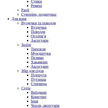
Сумки
Ремені
Рації
Сувеніри, подарунки
Для коня
Вуздечки та поводдя
Вуздечки
Поводдя
Оголов’я
Аксесуари
Залізо
Трензеля
Мундштуки
Пелями
Хакамори
Аксесуари
Збір для сідла
Підпруги
Путлища
Стремена
Сідла
Виїздкові
Конкурні
Інші
Чохли, аксесуари