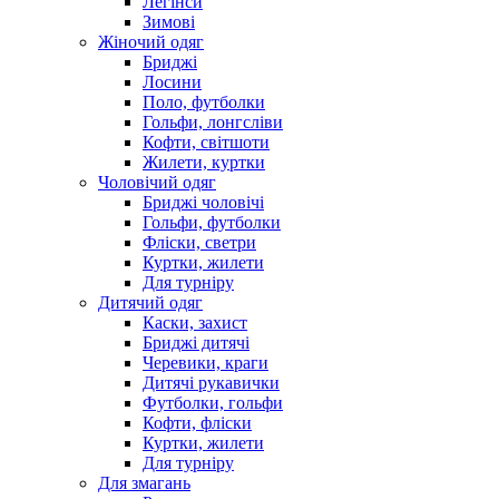
Легінси
Зимові
Жіночий одяг
Бриджі
Лосини
Поло, футболки
Гольфи, лонгсліви
Кофти, світшоти
Жилети, куртки
Чоловічий одяг
Бриджі чоловічі
Гольфи, футболки
Фліски, светри
Куртки, жилети
Для турніру
Дитячий одяг
Каски, захист
Бриджі дитячі
Черевики, краги
Дитячі рукавички
Футболки, гольфи
Кофти, фліски
Куртки, жилети
Для турніру
Для змагань