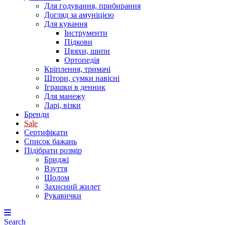
Для годування, прибирання
Догляд за амуніцією
Для кування
Інструменти
Підкови
Цвяхи, шипи
Ортопедія
Кріплення, тримачі
Штори, сумки навісні
Іграшки в денник
Для манежу
Ларі, візки
Бренди
Sale
Сертифікати
Список бажань
Підібрати розмір
Бриджі
Взуття
Шолом
Захисний жилет
Рукавички
Search