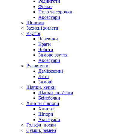
Рединготи
Фраки
Поло та сорочки
Аксесуари
Шоломи
Захисні жилети
Взуття
Черевики
Краги
Чоботи
Зимове взуття
Аксесуари
Рукавички
Демісезонні
Літні
Зимові
Шапки, кепки
Шапки, пов’язки
Бейсболки
Хлисти і шпори
Хлисти
Шпори
Аксесуари
Гольфи, носки
Сумки, ремені