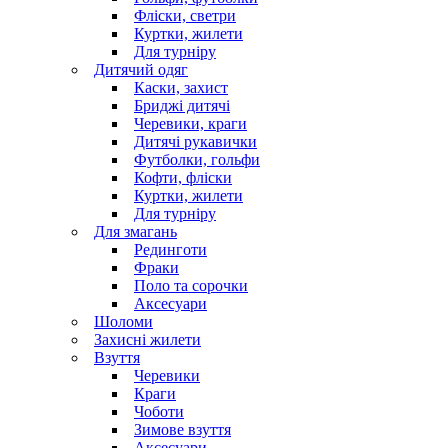
Фліски, светри
Куртки, жилети
Для турніру
Дитячий одяг
Каски, захист
Бриджі дитячі
Черевики, краги
Дитячі рукавички
Футболки, гольфи
Кофти, фліски
Куртки, жилети
Для турніру
Для змагань
Рединготи
Фраки
Поло та сорочки
Аксесуари
Шоломи
Захисні жилети
Взуття
Черевики
Краги
Чоботи
Зимове взуття
Аксесуари