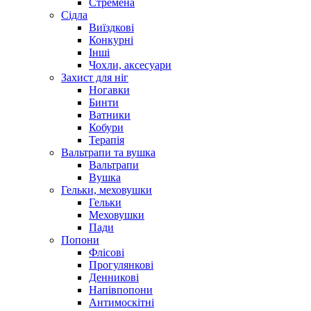
Стремена
Сідла
Виїздкові
Конкурні
Інші
Чохли, аксесуари
Захист для ніг
Ногавки
Бинти
Ватники
Кобури
Терапія
Вальтрапи та вушка
Вальтрапи
Вушка
Гельки, меховушки
Гельки
Меховушки
Пади
Попони
Флісові
Прогулянкові
Денникові
Напівпопони
Антимоскітні