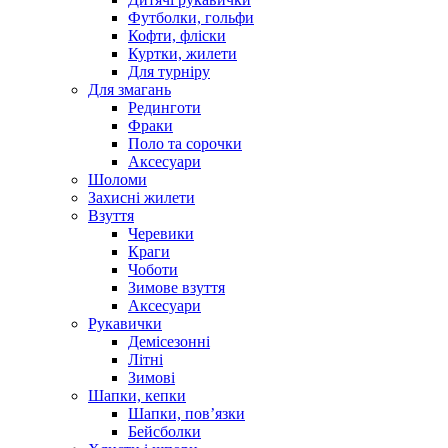
Футболки, гольфи
Кофти, фліски
Куртки, жилети
Для турніру
Для змагань
Рединготи
Фраки
Поло та сорочки
Аксесуари
Шоломи
Захисні жилети
Взуття
Черевики
Краги
Чоботи
Зимове взуття
Аксесуари
Рукавички
Демісезонні
Літні
Зимові
Шапки, кепки
Шапки, пов’язки
Бейсболки