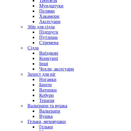
Трензеля
Мундштуки
Пелями
Хакамори
Аксесуари
Збір для сідла
Підпруги
Путлища
Стремена
Сідла
Виїздкові
Конкурні
Інші
Чохли, аксесуари
Захист для ніг
Ногавки
Бинти
Ватники
Кобури
Терапія
Вальтрапи та вушка
Вальтрапи
Вушка
Гельки, меховушки
Гельки