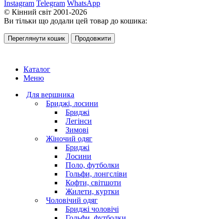
Instagram
Telegram
WhatsApp
© Кінний світ 2001-2026
Ви тільки що додали цей товар до кошика:
Переглянути кошик
Продовжити
Каталог
Меню
Для вершника
Бриджі, лосини
Бриджі
Легінси
Зимові
Жіночий одяг
Бриджі
Лосини
Поло, футболки
Гольфи, лонгсліви
Кофти, світшоти
Жилети, куртки
Чоловічий одяг
Бриджі чоловічі
Гольфи, футболки