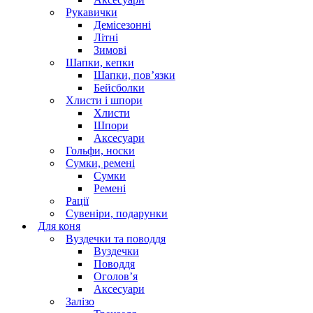
Рукавички
Демісезонні
Літні
Зимові
Шапки, кепки
Шапки, пов’язки
Бейсболки
Хлисти і шпори
Хлисти
Шпори
Аксесуари
Гольфи, носки
Сумки, ремені
Сумки
Ремені
Рації
Сувеніри, подарунки
Для коня
Вуздечки та поводдя
Вуздечки
Поводдя
Оголов’я
Аксесуари
Залізо