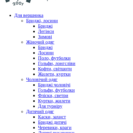
Для вершника
Бриджі, лосини
Бриджі
Легінси
Зимові
Жіночий одяг
Бриджі
Лосини
Поло, футболки
Гольфи, лонгсліви
Кофти, світшоти
Жилети, куртки
Чоловічий одяг
Бриджі чоловічі
Гольфи, футболки
Фліски, светри
Куртки, жилети
Для турніру
Дитячий одяг
Каски, захист
Бриджі дитячі
Черевики, краги
Дитячі рукавички