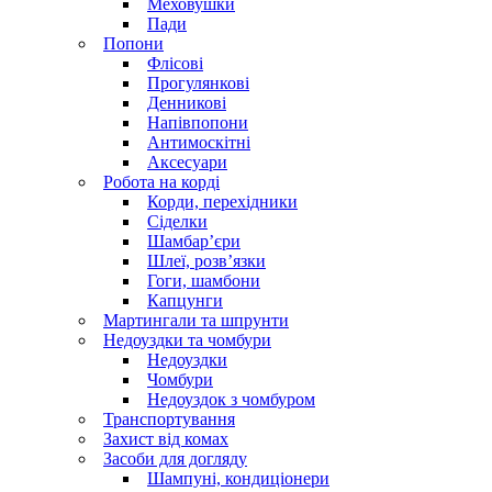
Меховушки
Пади
Попони
Флісові
Прогулянкові
Денникові
Напівпопони
Антимоскітні
Аксесуари
Робота на корді
Корди, перехідники
Сіделки
Шамбар’єри
Шлеї, розв’язки
Гоги, шамбони
Капцунги
Мартингали та шпрунти
Недоуздки та чомбури
Недоуздки
Чомбури
Недоуздок з чомбуром
Транспортування
Захист від комах
Засоби для догляду
Шампуні, кондиціонери