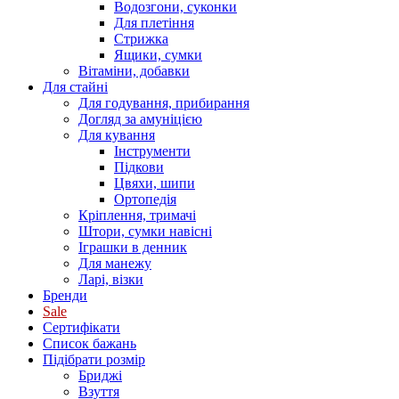
Водозгони, суконки
Для плетіння
Стрижка
Ящики, сумки
Вітаміни, добавки
Для стайні
Для годування, прибирання
Догляд за амуніцією
Для кування
Інструменти
Підкови
Цвяхи, шипи
Ортопедія
Кріплення, тримачі
Штори, сумки навісні
Іграшки в денник
Для манежу
Ларі, візки
Бренди
Sale
Сертифікати
Список бажань
Підібрати розмір
Бриджі
Взуття