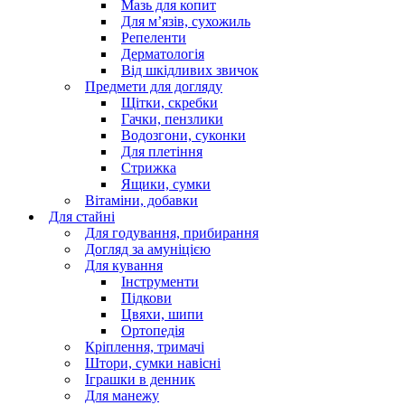
Мазь для копит
Для м’язів, сухожиль
Репеленти
Дерматологія
Від шкідливих звичок
Предмети для догляду
Щітки, скребки
Гачки, пензлики
Водозгони, суконки
Для плетіння
Стрижка
Ящики, сумки
Вітаміни, добавки
Для стайні
Для годування, прибирання
Догляд за амуніцією
Для кування
Інструменти
Підкови
Цвяхи, шипи
Ортопедія
Кріплення, тримачі
Штори, сумки навісні
Іграшки в денник
Для манежу