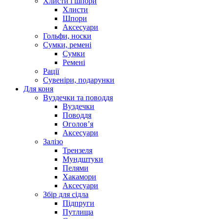
Хлисти і шпори
Хлисти
Шпори
Аксесуари
Гольфи, носки
Сумки, ремені
Сумки
Ремені
Рації
Сувеніри, подарунки
Для коня
Вуздечки та поводдя
Вуздечки
Поводдя
Оголов’я
Аксесуари
Залізо
Трензеля
Мундштуки
Пелями
Хакамори
Аксесуари
Збір для сідла
Підпруги
Путлища