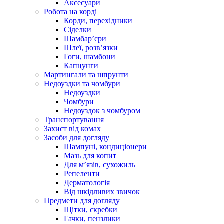
Аксесуари
Робота на корді
Корди, перехідники
Сіделки
Шамбар’єри
Шлеї, розв’язки
Гоги, шамбони
Капцунги
Мартингали та шпрунти
Недоуздки та чомбури
Недоуздки
Чомбури
Недоуздок з чомбуром
Транспортування
Захист від комах
Засоби для догляду
Шампуні, кондиціонери
Мазь для копит
Для м’язів, сухожиль
Репеленти
Дерматологія
Від шкідливих звичок
Предмети для догляду
Щітки, скребки
Гачки, пензлики