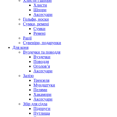
Хлисти і шпори
Хлисти
Шпори
Аксесуари
Гольфи, носки
Сумки, ремені
Сумки
Ремені
Рації
Сувеніри, подарунки
Для коня
Вуздечки та поводдя
Вуздечки
Поводдя
Оголов’я
Аксесуари
Залізо
Трензеля
Мундштуки
Пелями
Хакамори
Аксесуари
Збір для сідла
Підпруги
Путлища