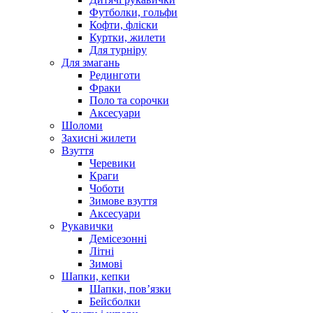
Футболки, гольфи
Кофти, фліски
Куртки, жилети
Для турніру
Для змагань
Рединготи
Фраки
Поло та сорочки
Аксесуари
Шоломи
Захисні жилети
Взуття
Черевики
Краги
Чоботи
Зимове взуття
Аксесуари
Рукавички
Демісезонні
Літні
Зимові
Шапки, кепки
Шапки, пов’язки
Бейсболки