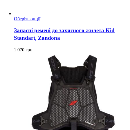
Цей
Оберіть опції
товар
має
Запасні ремені до захисного жилета Kid
кілька
Standart, Zandona
варіантів.
Параметри
можна
1 070
грн
вибрати
на
сторінці
товару