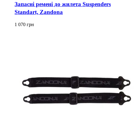
має
Запасні ремені до жилета Suspenders
кілька
Standart, Zandona
варіантів.
Параметри
можна
1 070
грн
вибрати
на
сторінці
товару