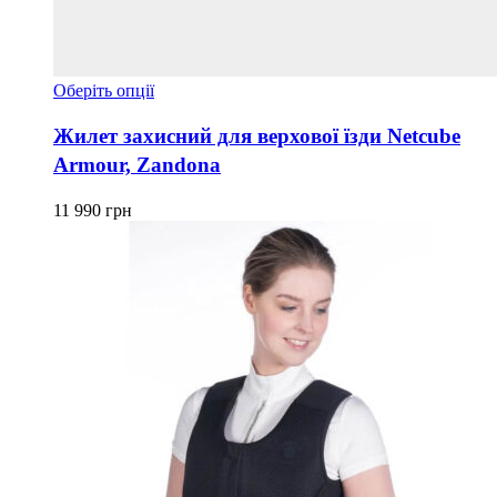
Цей
Оберіть опції
товар
має
Жилет захисний для верхової їзди Netcube
кілька
Armour, Zandona
варіантів.
Параметри
можна
11 990
грн
вибрати
на
сторінці
товару