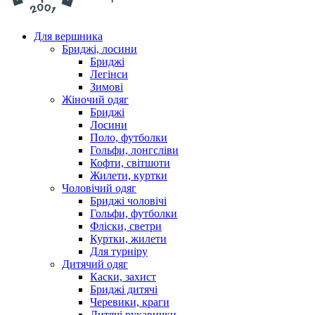
Для вершника
Бриджі, лосини
Бриджі
Легінси
Зимові
Жіночий одяг
Бриджі
Лосини
Поло, футболки
Гольфи, лонгсліви
Кофти, світшоти
Жилети, куртки
Чоловічий одяг
Бриджі чоловічі
Гольфи, футболки
Фліски, светри
Куртки, жилети
Для турніру
Дитячий одяг
Каски, захист
Бриджі дитячі
Черевики, краги
Дитячі рукавички