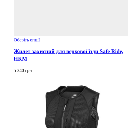
Цей
Оберіть опції
товар
має
Жилет захисний для верхової їзди Safe Ride,
кілька
НКМ
варіантів.
Параметри
можна
5 340
грн
вибрати
на
сторінці
товару