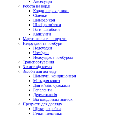
Аксесуари
Робота на корді
Корди, перехідники
Сіделки
Шамбар’єри
Шлеї, розв’язки
Гоги, шамбони
Капцунги
Мартингали та шпрунти
Недоуздки та чомбури
Недоуздки
Чомбури
Недоуздок з чомбуром
Транспортування
Захист від комах
Засоби для догляду
Шампуні, кондиціонери
Мазь для копит
Для м’язів, сухожиль
Репеленти
Дерматологія
Від шкідливих звичок
Предмети для догляду
Щітки, скребки
Гачки, пензлики