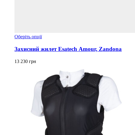
Цей
Оберіть опції
товар
має
Захисний жилет Esatech Amour, Zandona
кілька
варіантів.
13 230
грн
Параметри
можна
вибрати
на
сторінці
товару