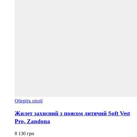
Цей
Оберіть опції
товар
має
Жилет захисний з поясом дитячий Soft Vest
кілька
Pro, Zandona
варіантів.
Параметри
можна
8 130
грн