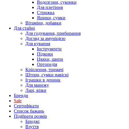
Водозгони, суконки
Для плетіння
Стрижка
Ящики, сумки
Вітаміни, добавки
Для стайні
Для годування, прибирання
Догляд за амуніцією
Для кування
Інструменти
Підкови
Цвяхи, шипи
Ортопедія
Кріплення, тримачі
Штори, сумки навісні
Іграшки в денник
Для манежу
Ларі, візки
Бренди
Sale
Сертифікати
Список бажань
Підібрати розмір
Бриджі
Взуття