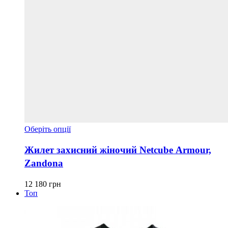
Цей
Оберіть опції
товар
має
Жилет захисний жіночий Netcube Armour,
кілька
Zandona
варіантів.
Параметри
можна
12 180
грн
вибрати
Топ
на
сторінці
товару