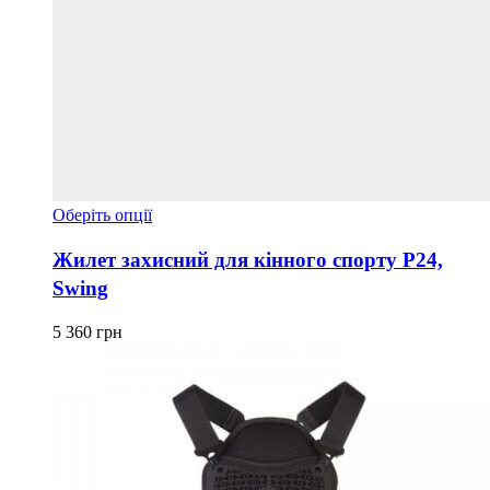
Цей
Оберіть опції
товар
має
Жилет захисний для кінного спорту P24,
кілька
Swing
варіантів.
Параметри
можна
5 360
грн
вибрати
на
сторінці
товару