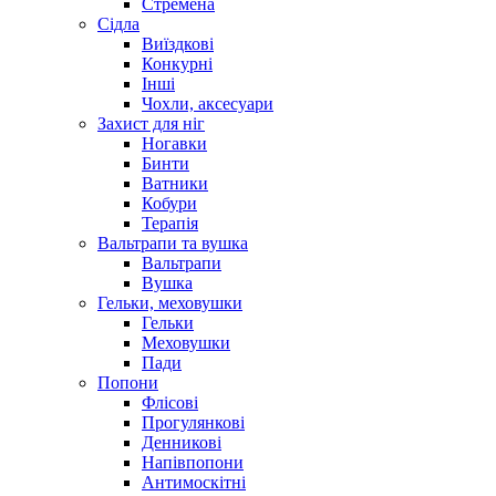
Стремена
Сідла
Виїздкові
Конкурні
Інші
Чохли, аксесуари
Захист для ніг
Ногавки
Бинти
Ватники
Кобури
Терапія
Вальтрапи та вушка
Вальтрапи
Вушка
Гельки, меховушки
Гельки
Меховушки
Пади
Попони
Флісові
Прогулянкові
Денникові
Напівпопони
Антимоскітні