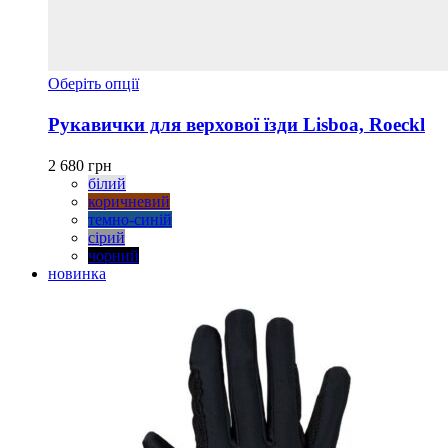
Цей
Оберіть опції
товар
має
Рукавички для верхової їзди Lisboa, Roeckl
кілька
варіантів.
2 680
грн
Параметри
білий
можна
коричневий
вибрати
темно-синій
на
сірий
сторінці
чорний
товару
новинка