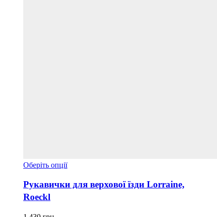
Цей
Оберіть опції
товар
має
Рукавички для верхової їзди Lorraine,
кілька
Roeckl
варіантів.
Параметри
можна
1 430
грн