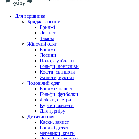
Для вершника
Бриджі, лосини
Бриджі
Легінси
Зимові
Жіночий одяг
Бриджі
Лосини
Поло, футболки
Гольфи, лонгсліви
Кофти, світшоти
Жилети, куртки
Чоловічий одяг
Бриджі чоловічі
Гольфи, футболки
Фліски, светри
Куртки, жилети
Для турніру
Дитячий одяг
Каски, захист
Бриджі дитячі
Черевики, краги
Дитячі рукавички