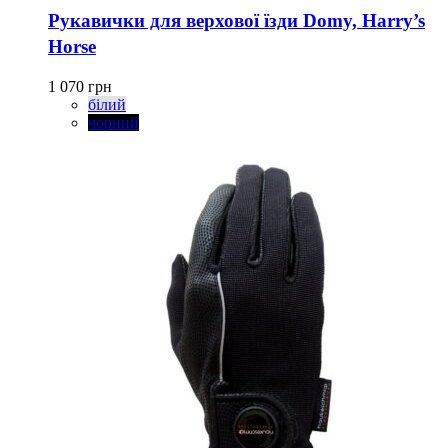
має
Рукавички для верхової їзди Domy, Harry’s
кілька
Horse
варіантів.
Параметри
можна
1 070
грн
вибрати
білий
на
чорний
сторінці
товару