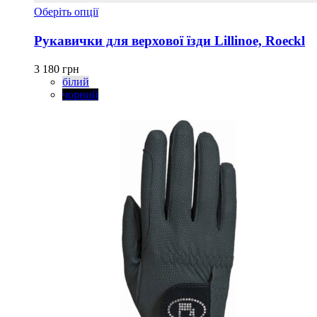
Цей
Оберіть опції
товар
має
Рукавички для верхової їзди Lillinoe, Roeckl
кілька
варіантів.
3 180
грн
Параметри
білий
можна
чорний
вибрати
на
сторінці
товару