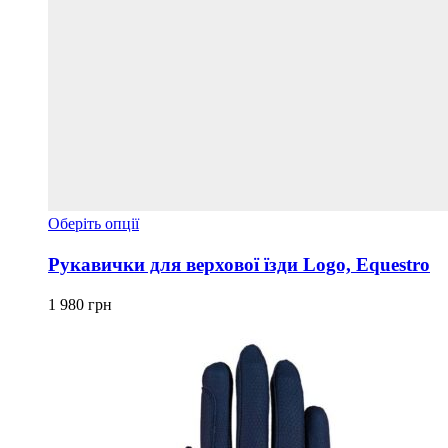
Цей
Оберіть опції
товар
має
Рукавички для верхової їзди Logo, Equestro
кілька
варіантів.
1 980
грн
Параметри
можна
вибрати
на
сторінці
товару