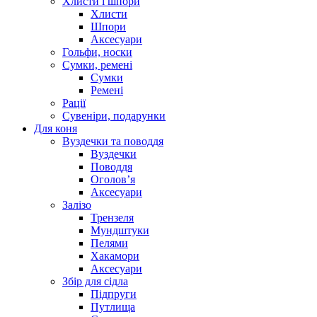
Хлисти і шпори
Хлисти
Шпори
Аксесуари
Гольфи, носки
Сумки, ремені
Сумки
Ремені
Рації
Сувеніри, подарунки
Для коня
Вуздечки та поводдя
Вуздечки
Поводдя
Оголов’я
Аксесуари
Залізо
Трензеля
Мундштуки
Пелями
Хакамори
Аксесуари
Збір для сідла
Підпруги
Путлища