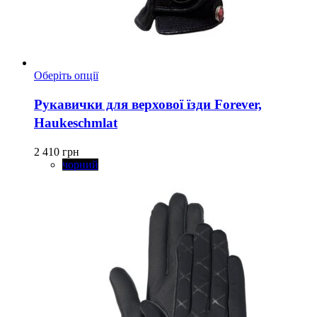
Цей
Оберіть опції
товар
має
Рукавички для верхової їзди Forever,
кілька
Haukeschmlat
варіантів.
Параметри
можна
2 410
грн
вибрати
чорний
на
сторінці
товару