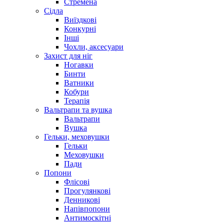
Стремена
Сідла
Виїздкові
Конкурні
Інші
Чохли, аксесуари
Захист для ніг
Ногавки
Бинти
Ватники
Кобури
Терапія
Вальтрапи та вушка
Вальтрапи
Вушка
Гельки, меховушки
Гельки
Меховушки
Пади
Попони
Флісові
Прогулянкові
Денникові
Напівпопони
Антимоскітні