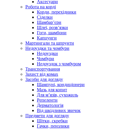
Аксесуари
Робота на корді
Корди, перехідники
Сіделки
Шамбар’єри
Шлеї, розв’язки
Гоги, шамбони
Капцунги
Мартингали та шпрунти
Недоуздки та чомбури
Недоуздки
Чомбури
Недоуздок з чомбуром
Транспортування
Захист від комах
Засоби для догляду
Шампуні, кондиціонери
Мазь для копит
Для м’язів, сухожиль
Репеленти
Дерматологія
Від шкідливих звичок
Предмети для догляду
Щітки, скребки
Гачки, пензлики