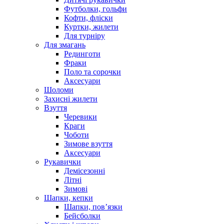
Футболки, гольфи
Кофти, фліски
Куртки, жилети
Для турніру
Для змагань
Рединготи
Фраки
Поло та сорочки
Аксесуари
Шоломи
Захисні жилети
Взуття
Черевики
Краги
Чоботи
Зимове взуття
Аксесуари
Рукавички
Демісезонні
Літні
Зимові
Шапки, кепки
Шапки, пов’язки
Бейсболки