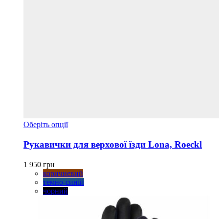
Цей
Оберіть опції
товар
має
Рукавички для верхової їзди Lona, Roeckl
кілька
варіантів.
1 950
грн
Параметри
коричневий
можна
темно-синій
вибрати
чорний
на
сторінці
товару