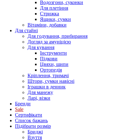
Водозгони, суконки
Для плетіння
Стрижка
Ящики, сумки
Вітаміни, добавки
Для стайні
Для годування, прибирання
Догляд за амуніцією
Для кування
Інструменти
Підкови
Цвяхи, шипи
Ортопедія
Кріплення, тримачі
Штори, сумки навісні
Іграшки в денник
Для манежу
Ларі, візки
Бренди
Sale
Сертифікати
Список бажань
Підібрати розмір
Бриджі
Взуття